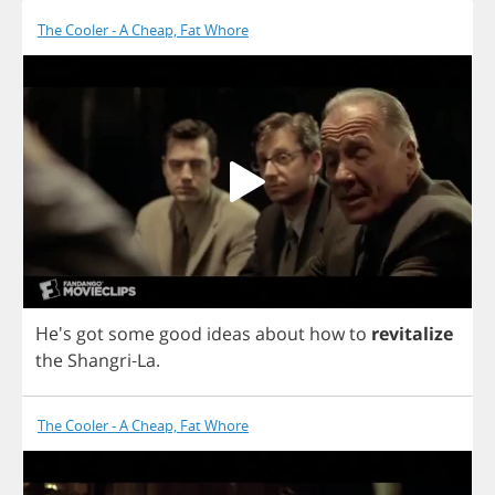
The Cooler - A Cheap, Fat Whore
He's
got
some
good
ideas
about
how
to
revitalize
the
Shangri
-
La
.
The Cooler - A Cheap, Fat Whore