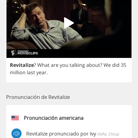
Revitalize
?
What
are
you
talking
about
?
We
did
35
million
last
year
.
Pronunciación de Revitalize
Pronunciación americana
Revitalize pronunciado por Ivy
(niño, Chica)