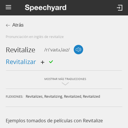
Atrás
Pronunciación en inglés de revitalize
Revitalize
/ri'vaɪtə,laɪz/
revitalizar
MOSTRAR MÁS TRADUCCIONES
Revitalizes
,
Revitalizing
,
Revitalized
,
Revitalized
FLEXIONES:
Ejemplos tomados de películas con Revitalize