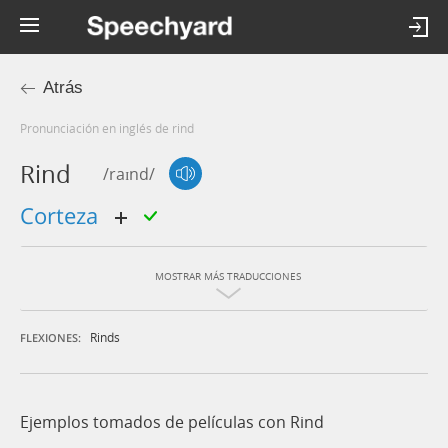
Atrás
Pronunciación en inglés de rind
Rind
/raɪnd/
corteza
MOSTRAR MÁS TRADUCCIONES
Rinds
FLEXIONES:
Ejemplos tomados de películas con Rind