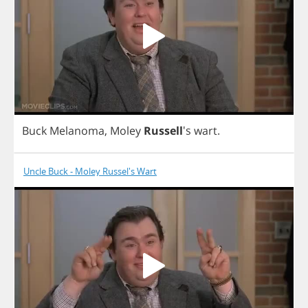
Buck
Melanoma
,
Moley
Russell
's
wart
.
Uncle Buck - Moley Russel's Wart