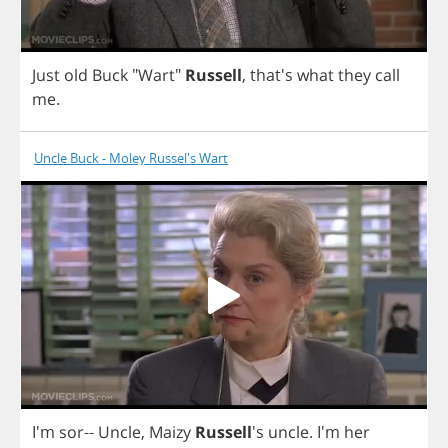
Just
old
Buck
"
Wart
"
Russell
,
that's
what
they
call
me
.
Uncle Buck - Moley Russel's Wart
I'm
sor
--
Uncle
,
Maizy
Russell
's
uncle
.
I'm
her