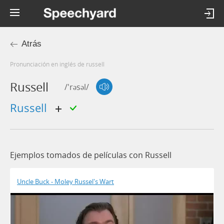
Atrás
Pronunciación en inglés de russell
Russell
/'rəsəl/
russell
Ejemplos tomados de películas con Russell
Uncle Buck - Moley Russel's Wart