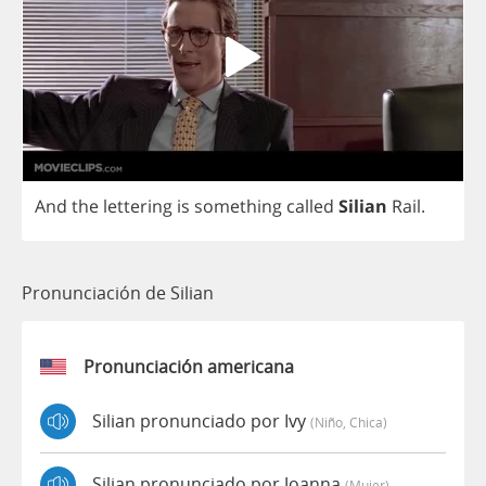
And
the
lettering
is
something
called
Silian
Rail
.
Pronunciación de Silian
Pronunciación americana
Silian pronunciado por Ivy
(niño, Chica)
Silian pronunciado por Joanna
(mujer)