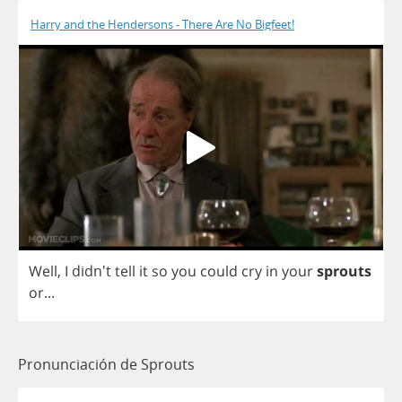
Harry and the Hendersons - There Are No Bigfeet!
Well
,
I
didn't
tell
it
so
you
could
cry
in
your
sprouts
or
...
Pronunciación de Sprouts