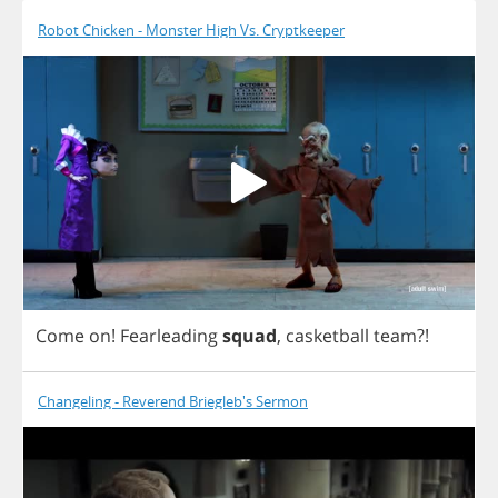
Robot Chicken - Monster High Vs. Cryptkeeper
Come
on
!
Fearleading
squad
,
casketball
team
?!
Changeling - Reverend Briegleb's Sermon