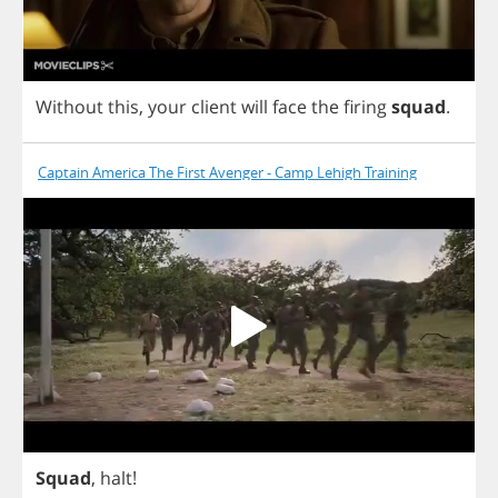
Without
this
,
your
client
will
face
the
firing
squad
.
Captain America The First Avenger - Camp Lehigh Training
Squad
,
halt
!