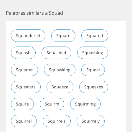
Palabras similars a Squad
Squandered
Square
Squared
Squash
Squashed
Squashing
Squatter
Squawking
Squeal
Squealers
Squeeze
Squeezes
Squire
Squirm
Squirming
Squirrel
Squirrels
Squirrely