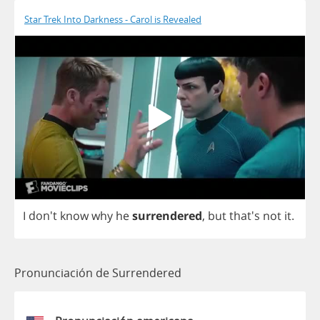
Star Trek Into Darkness - Carol is Revealed
I
don't
know
why
he
surrendered
,
but
that's
not
it
.
Pronunciación de Surrendered