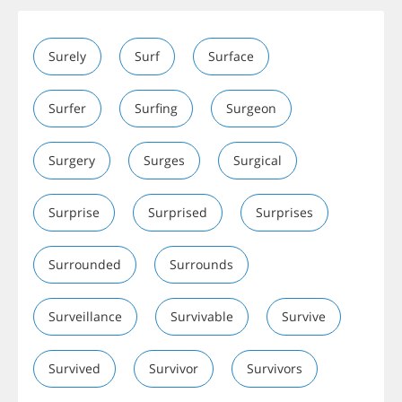
Surely
Surf
Surface
Surfer
Surfing
Surgeon
Surgery
Surges
Surgical
Surprise
Surprised
Surprises
Surrounded
Surrounds
Surveillance
Survivable
Survive
Survived
Survivor
Survivors