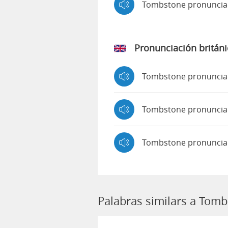
Tombstone pronuncia
Pronunciación británi
Tombstone pronunci
Tombstone pronunci
Tombstone pronuncia
Palabras similars a Tom