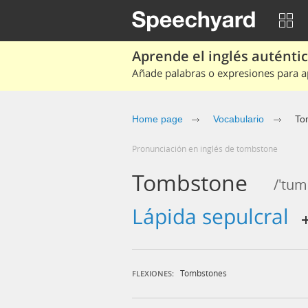
Aprende el inglés auténtico
Añade palabras o expresiones para ap
Home page
Vocabulario
To
Pronunciación en inglés de tombstone
Tombstone
/'tum
lápida sepulcral
Tombstones
FLEXIONES: