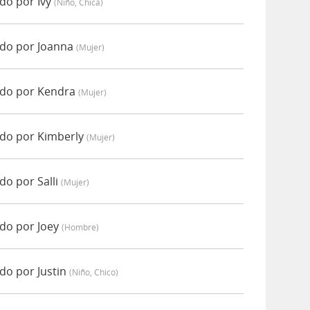
do por Ivy
(niño, Chica)
do por Joanna
(mujer)
do por Kendra
(mujer)
do por Kimberly
(mujer)
o por Salli
(mujer)
do por Joey
(hombre)
o por Justin
(niño, Chico)