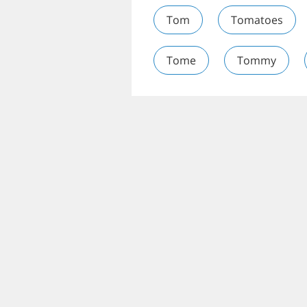
Tom
Tomatoes
Tome
Tommy