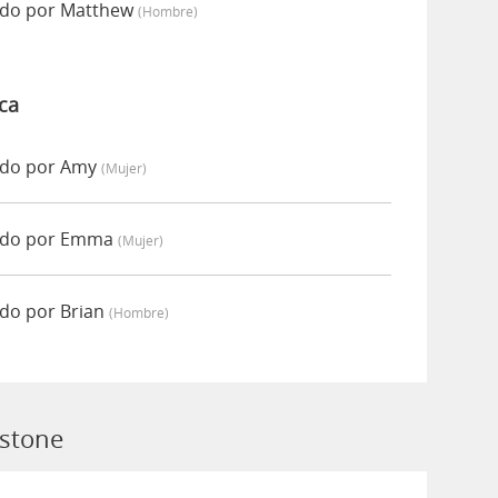
do por Matthew
(hombre)
ca
ado por Amy
(mujer)
ado por Emma
(mujer)
do por Brian
(hombre)
bstone