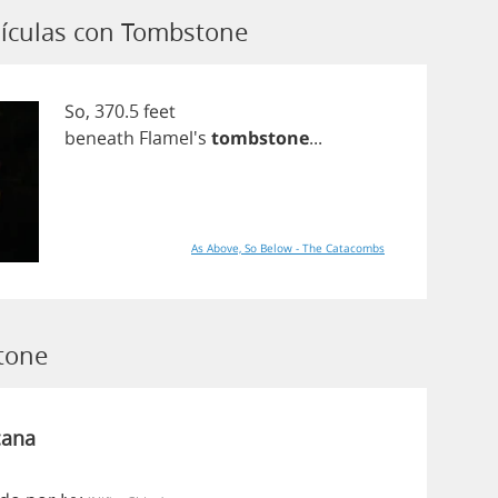
lículas con Tombstone
So
, 370.5
feet
beneath
Flamel's
tombstone
...
As Above, So Below - The Catacombs
tone
cana