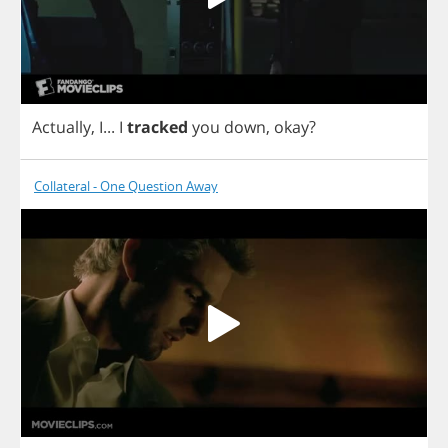
Actually
,
I
...
I
tracked
you
down
,
okay
?
Collateral - One Question Away