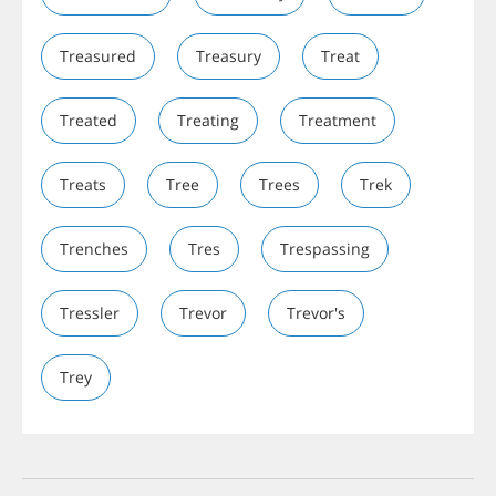
Treasured
Treasury
Treat
Treated
Treating
Treatment
Treats
Tree
Trees
Trek
Trenches
Tres
Trespassing
Tressler
Trevor
Trevor's
Trey