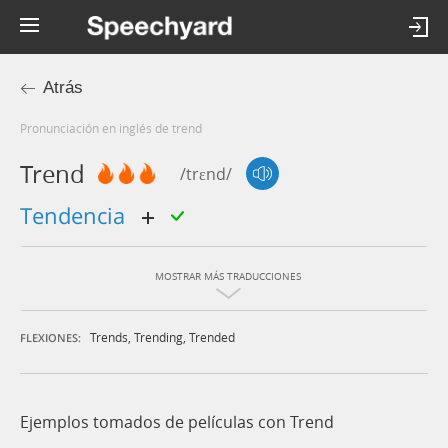
Atrás
Pronunciación en inglés de trend
Trend
/trɛnd/
tendencia
MOSTRAR MÁS TRADUCCIONES
Trends
,
Trending
,
Trended
FLEXIONES:
Ejemplos tomados de películas con Trend