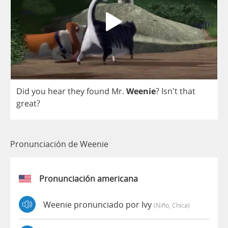
Did
you
hear
they
found
Mr
.
Weenie
?
Isn't
that
great
?
Pronunciación de Weenie
Pronunciación americana
Weenie pronunciado por Ivy
(niño, Chica)