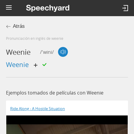
Atrás
Pronunciación en inglés de weenie
Weenie
/'wini/
weenie
Ejemplos tomados de películas con Weenie
Ride Along - A Hostile Situation