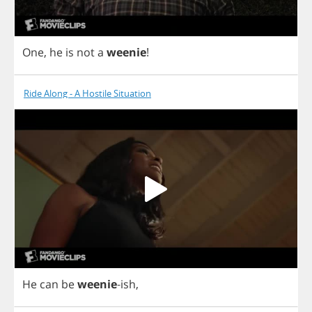
One
,
he
is
not
a
weenie
!
Ride Along - A Hostile Situation
He
can
be
weenie
-
ish
,