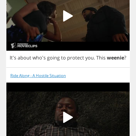
It's
about
who's
going
to
protect
you
.
This
weenie
?
Ride Along - A Hostile Situation