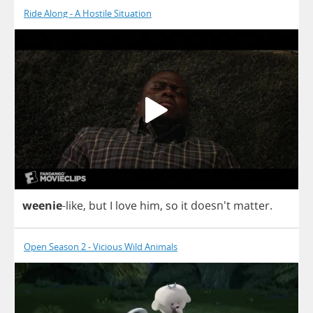
Ride Along - A Hostile Situation
weenie
-
like
,
but
I
love
him
,
so
it
doesn't
matter
.
Open Season 2 - Vicious Wild Animals