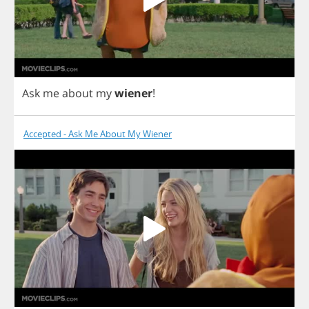
Ask
me
about
my
wiener
!
Accepted - Ask Me About My Wiener