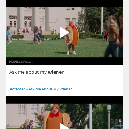
Ask
me
about
my
wiener
!
Accepted - Ask Me About My Wiener