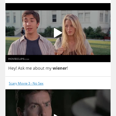
Hey
!
Ask
me
about
my
wiener
!
Scary Movie 3 - No Sex