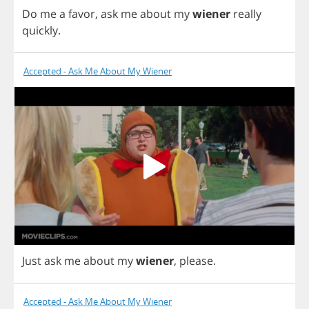
Do
me
a
favor
,
ask
me
about
my
wiener
really
quickly
.
Accepted - Ask Me About My Wiener
Just
ask
me
about
my
wiener
,
please
.
Accepted - Ask Me About My Wiener