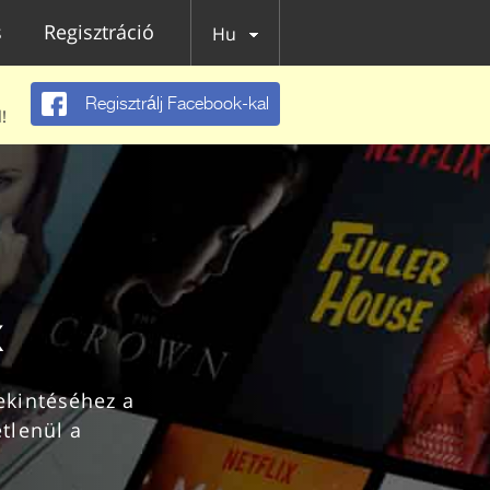
s
Regisztráció
Hu
Regisztrálj Facebook-kal
!
x
etlenül a