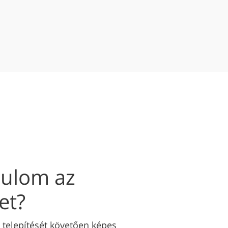
ulom az
et?
 telepítését követően képes