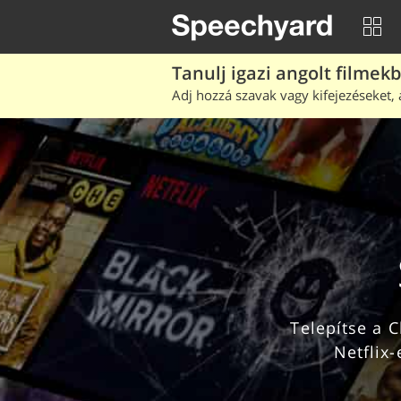
Tanulj igazi angolt filmek
Adj hozzá szavak vagy kifejezéseket, 
Telepítse a Chrome kiterjesztést filmek és TV 
Netflix-