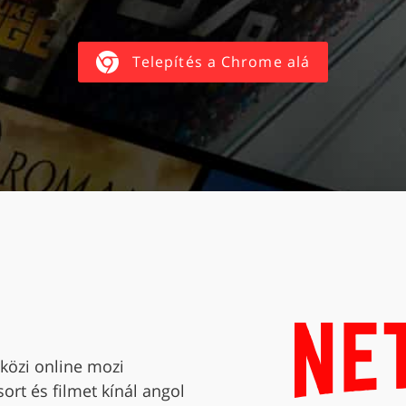
Telepítés a Chrome alá
közi online mozi
ort és filmet kínál angol