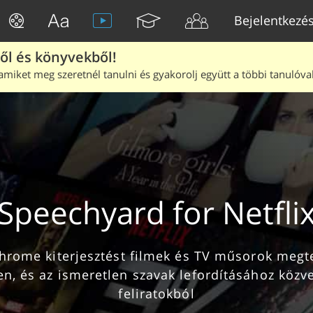
Bejelentkezé
ből és könyvekből!
amiket meg szeretnél tanulni és gyakorolj együtt a többi tanulóval
Speechyard for Netfli
műsorok megtekintéséhez a
en, és az ismeretlen szavak lefordításához közv
feliratokból