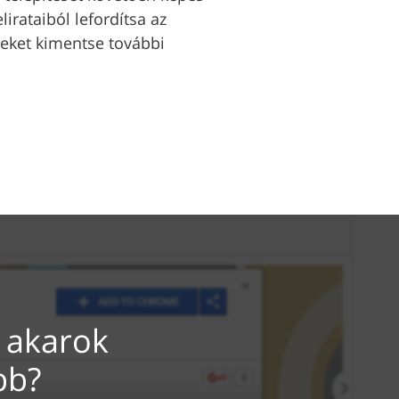
elirataiból lefordítsa az
zeket kimentse további
 akarok
bb?