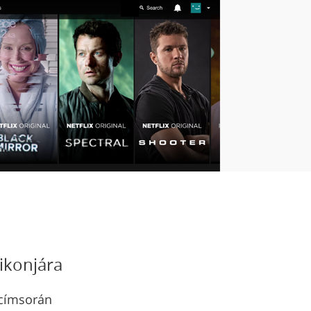
 ikonjára
 címsorán