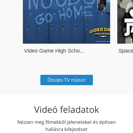
Video Game High Scho...
Space
Összes TV műsor
Videó feladatok
Nézzen meg filmekből jeleneteket és építsen
hallásra kifejezéset