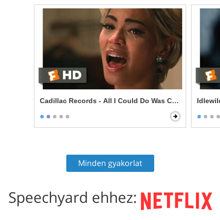
Cadillac Records - All I Could Do Was Cry Scene
Idlewi
Minden gyakorlat
Speechyard ehhez: