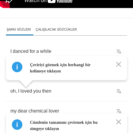
ŞARKI SÖZLERI
ÇALIŞILACAK SÖZCÜKLER
I
danced
for
a
while
Çeviriyi görmek için herhangi bir
and
my
moves
would
make
you
smile
kelimeye tıklayın
oh
,
I
loved
you
then
my
dear
chemical
lover
Cümlenin tamamını çevirmek için bu
simgeye tıklayın