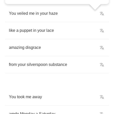
You
veiled
me
in
your
haze
like
a
puppet
in
your
lace
amazing
disgrace
from
your
silverspoon
substance
You
took
me
away
amde
Monday
a
Saturday