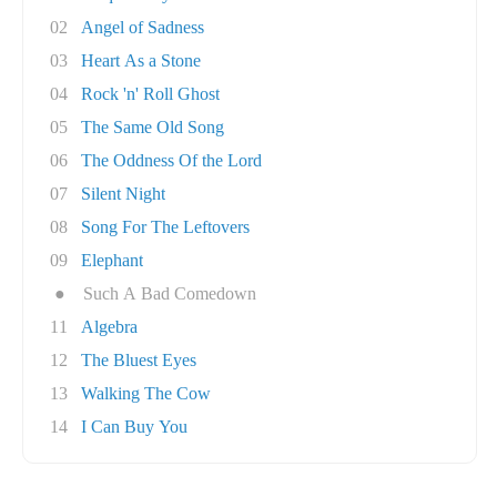
02
Angel of Sadness
03
Heart As a Stone
04
Rock 'n' Roll Ghost
05
The Same Old Song
06
The Oddness Of the Lord
07
Silent Night
08
Song For The Leftovers
09
Elephant
●
Such A Bad Comedown
11
Algebra
12
The Bluest Eyes
13
Walking The Cow
14
I Can Buy You