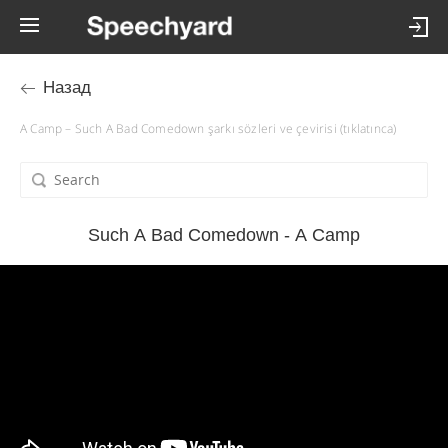
Назад
A Camp – Such A Bad Comedown şarkı sözleri ve çevirisi (tıklatınca)
Such A Bad Comedown - A Camp