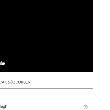
ACAK SÖZCÜKLER
high