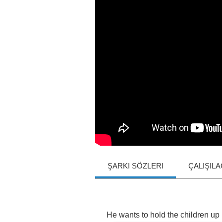
ŞARKI SÖZLERI
ÇALIŞIL
He
wants
to
hold
the
children
up