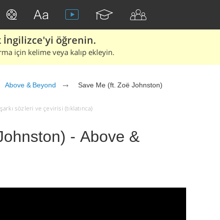
İngilizce'yi öğrenin.
rma için kelime veya kalıp ekleyin.
Above & Beyond
Save Me (ft. Zoë Johnston)
kı sözleri ve çevirisi (tıklatınca)
Johnston) - Above &