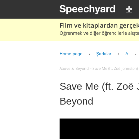
Film ve kitaplardan gerçek 
Öğrenmek ve diğer öğrencilerle alıştı
Home page
Şarkılar
A
Above & Beyond – Save Me (ft. Zoë Johnston) şar
Save Me (ft. Zoë 
Beyond