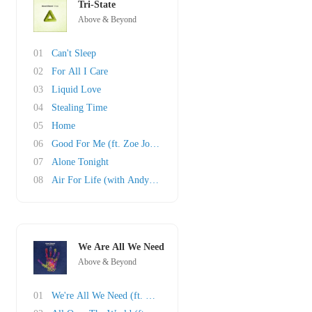
Tri-State
Above & Beyond
01
Can't Sleep
02
For All I Care
03
Liquid Love
04
Stealing Time
05
Home
06
Good For Me (ft. Zoe Johnston)
07
Alone Tonight
08
Air For Life (with Andy Moor)
We Are All We Need
Above & Beyond
01
We're All We Need (ft. Zoë Johnston)