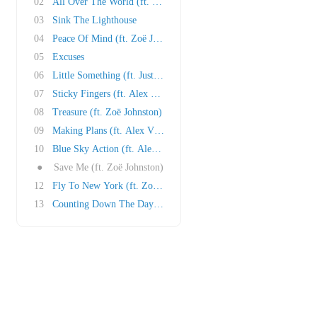
02
All Over The World (ft. Alex Vargas)
03
Sink The Lighthouse
04
Peace Of Mind (ft. Zoë Johnston)
05
Excuses
06
Little Something (ft. Justine Suissa)
07
Sticky Fingers (ft. Alex Vargas)
08
Treasure (ft. Zoë Johnston)
09
Making Plans (ft. Alex Vargas)
10
Blue Sky Action (ft. Alex Vargas)
●
Save Me (ft. Zoë Johnston)
12
Fly To New York (ft. Zoë Johnston)
13
Counting Down The Days (ft. Gemma Hayes)