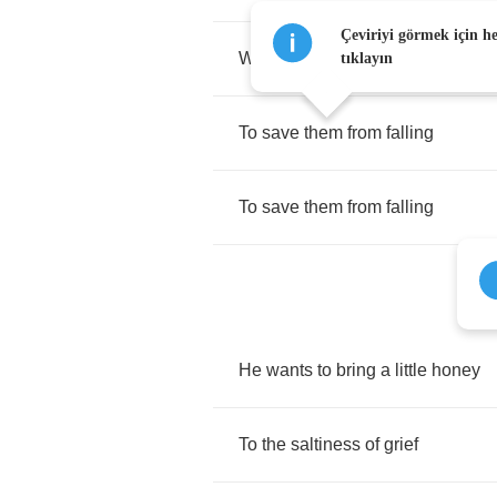
Çeviriyi görmek için h
When
they
come
tearing
through
tıklayın
To
save
them
from
falling
To
save
them
from
falling
He
wants
to
bring
a
little
honey
To
the
saltiness
of
grief