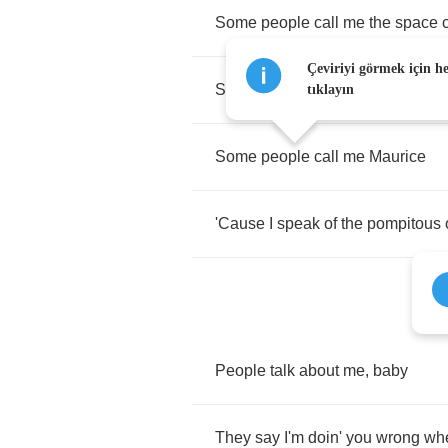
Some
people
call
me
the
space
Çeviriyi görmek için h
Some
call
me
the
gangster
of
lov
tıklayın
Some
people
call
me
Maurice
'Cause
I
speak
of
the
pompitous
People
talk
about
me
,
baby
They
say
I'm
doin'
you
wrong
wh