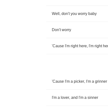
Well
,
don't
you
worry
baby
Don't
worry
'Cause
I'm
right
here
,
I'm
right
he
'Cause
I'm
a
picker
,
I'm
a
grinner
I'm
a
lover
,
and
I'm
a
sinner