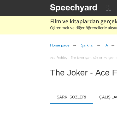
Film ve kitaplardan gerçek 
Öğrenmek ve diğer öğrencilerle alıştı
Home page
Şarkılar
A
Ace Frehley – The Joker şarkı sözleri ve çevirisi
The Joker - Ace F
ŞARKI SÖZLERI
ÇALIŞIL