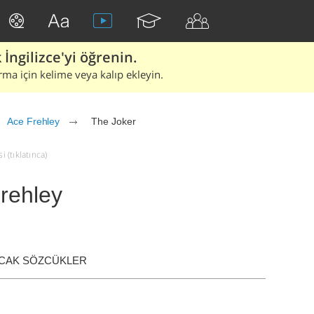
İngilizce'yi öğrenin.
rma için kelime veya kalıp ekleyin.
Ace Frehley
The Joker
 (tıklatınca)
rehley
ACAK SÖZCÜKLER