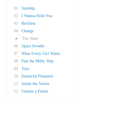
01
Starship
02
I Wanna Hold You
03
Reckless
04
Change
●
The Joker
06
Space Invader
07
What Every Girl Wants
08
Past the Milky Way
09
Toys
10
Immortal Pleasures
11
Inside the Vortex
12
Gimme a Feelin'