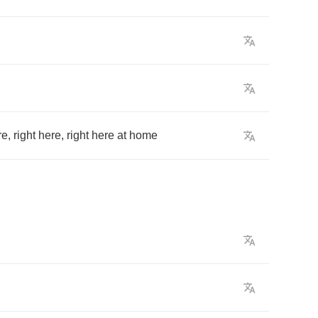
re
,
right
here
,
right
here
at
home