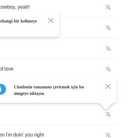
cowboy
,
yeah
!
erhangi bir kelimeye
e
of
love
Cümlenin tamamını çevirmek için bu
simgeye tıklayın
en
I'm
doin'
you
right