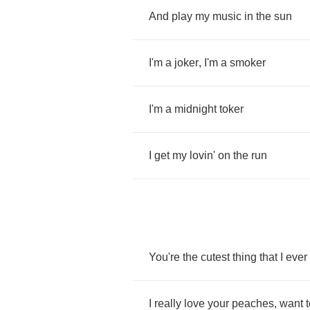
And
play
my
music
in
the
sun
I'm
a
joker
,
I'm
a
smoker
I'm
a
midnight
toker
I
get
my
lovin'
on
the
run
You're
the
cutest
thing
that
I
ever
I
really
love
your
peaches
,
want