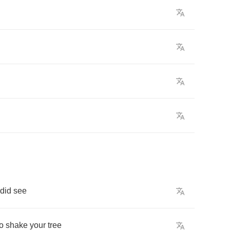
did
see
to
shake
your
tree