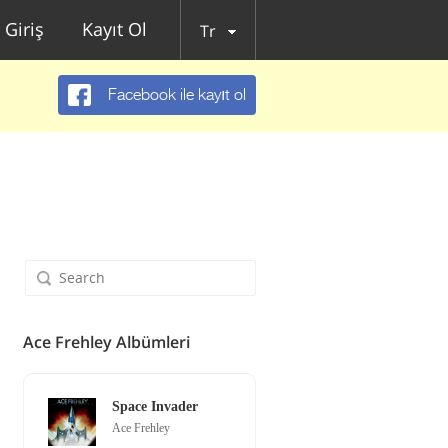
Giriş
Kayıt Ol
Tr
Facebook ile kayıt ol
Ace Frehley Albümleri
Space Invader
Ace Frehley