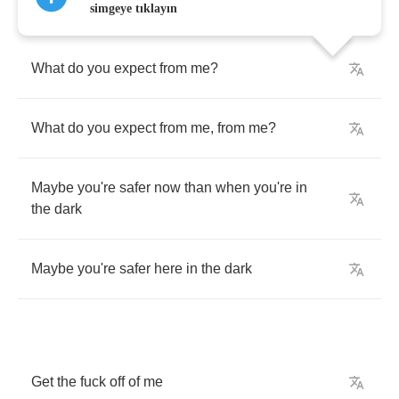
simgeye tıklayın
What
do
you
expect
from
me
?
What
do
you
expect
from
me
,
from
me
?
Maybe
you're
safer
now
than
when
you're
in
the
dark
Maybe
you're
safer
here
in
the
dark
Get
the
fuck
off
of
me