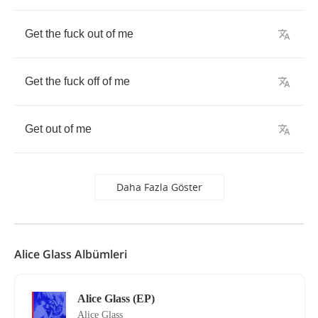
Get
the
fuck
out
of
me
Get
the
fuck
off
of
me
Get
out
of
me
Daha Fazla Göster
Alice Glass Albümleri
Alice Glass (EP)
Alice Glass