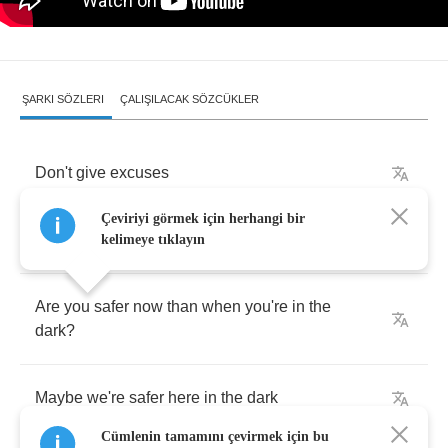
ŞARKI SÖZLERI
ÇALIŞILACAK SÖZCÜKLER
Don't
give
excuses
Çeviriyi görmek için herhangi bir
Silk
covered
nooses
kelimeye tıklayın
Are
you
safer
now
than
when
you're
in
the
dark
?
Maybe
we're
safer
here
in
the
dark
Cümlenin tamamını çevirmek için bu