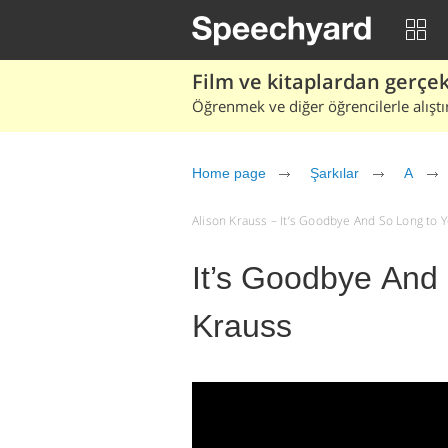
Film ve kitaplardan gerçek 
Öğrenmek ve diğer öğrencilerle alıştı
Home page
Şarkılar
A
Alison Krauss – It’s Goodbye And So Long to You
It’s Goodbye And 
Krauss