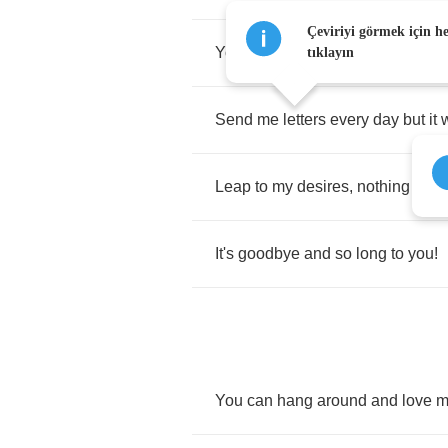
Çeviriyi görmek için h
You
can
send
me
valentines
tıklayın
Send
me
letters
every
day
but
it
Leap
to
my
desires
,
nothing
else
It's
goodbye
and
so
long
to
you
!
You
can
hang
around
and
love
m