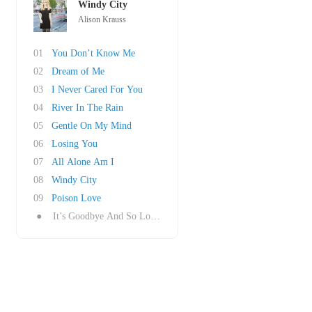
Windy City
Alison Krauss
01
You Don’t Know Me
02
Dream of Me
03
I Never Cared For You
04
River In The Rain
05
Gentle On My Mind
06
Losing You
07
All Alone Am I
08
Windy City
09
Poison Love
●
It’s Goodbye And So Long to You