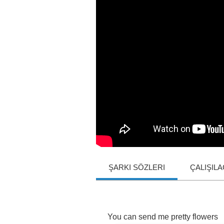
ŞARKI SÖZLERI
ÇALIŞIL
You
can
send
me
pretty
flowers