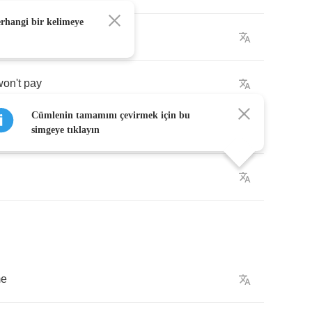
erhangi bir kelimeye
won't
pay
Cümlenin tamamını çevirmek için bu
will
do
simgeye tıklayın
e