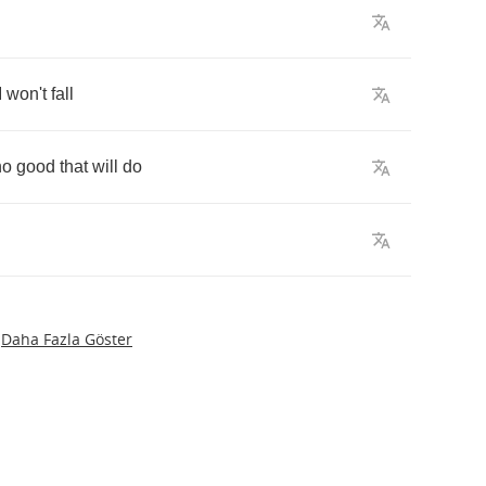
I
won't
fall
no
good
that
will
do
Daha Fazla Göster