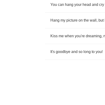
You
can
hang
your
head
and
cry
Hang
my
picture
on
the
wall
,
but
Kiss
me
when
you're
dreaming
,
It's
goodbye
and
so
long
to
you
!