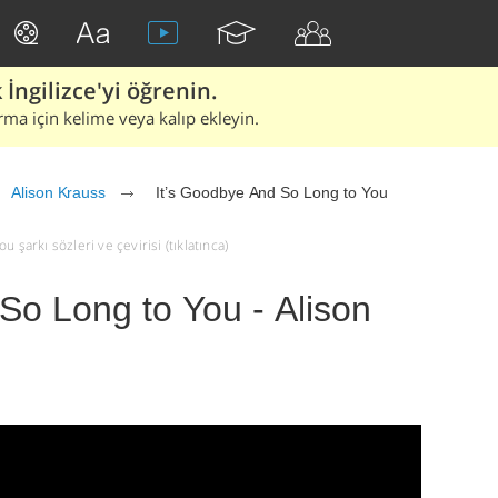
İngilizce'yi öğrenin.
rma için kelime veya kalıp ekleyin.
Alison Krauss
It’s Goodbye And So Long to You
 şarkı sözleri ve çevirisi (tıklatınca)
So Long to You - Alison