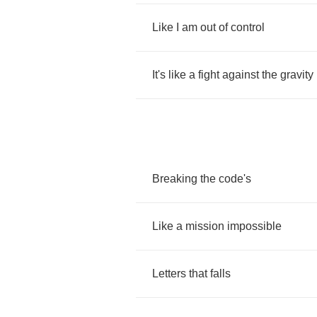
Like
I
am
out
of
control
It's
like
a
fight
against
the
gravity
Breaking
the
code's
Like
a
mission
impossible
Letters
that
falls