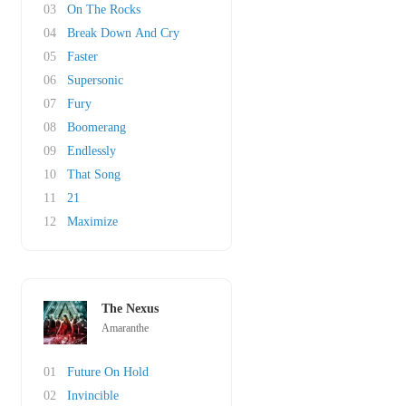
03
On The Rocks
04
Break Down And Cry
05
Faster
06
Supersonic
07
Fury
08
Boomerang
09
Endlessly
10
That Song
11
21
12
Maximize
The Nexus
Amaranthe
01
Future On Hold
02
Invincible