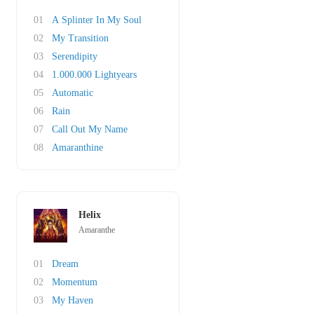
01
A Splinter In My Soul
02
My Transition
03
Serendipity
04
1.000.000 Lightyears
05
Automatic
06
Rain
07
Call Out My Name
08
Amaranthine
Helix
Amaranthe
01
Dream
02
Momentum
03
My Haven