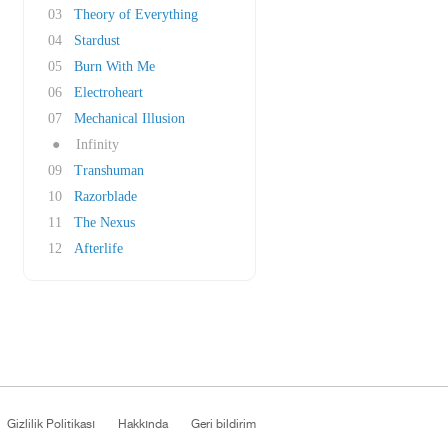
03
Theory of Everything
04
Stardust
05
Burn With Me
06
Electroheart
07
Mechanical Illusion
●
Infinity
09
Transhuman
10
Razorblade
11
The Nexus
12
Afterlife
Gizlilik Politikası
Hakkında
Geri bildirim