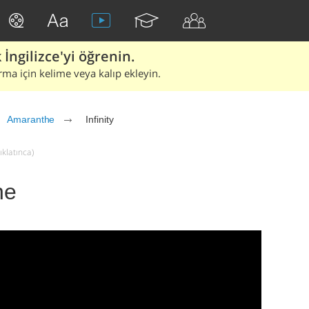
İngilizce'yi öğrenin.
rma için kelime veya kalıp ekleyin.
Amaranthe
Infinity
ıklatınca)
he