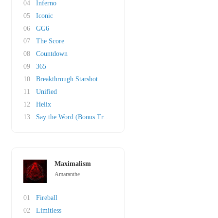
04
Inferno
05
Iconic
06
GG6
07
The Score
08
Countdown
09
365
10
Breakthrough Starshot
11
Unified
12
Helix
13
Say the Word (Bonus Track)
Maximalism
Amaranthe
01
Fireball
02
Limitless