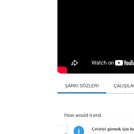
ŞARKI SÖZLERI
ÇALIŞIL
How
would
it
end
Çeviriyi görmek için h