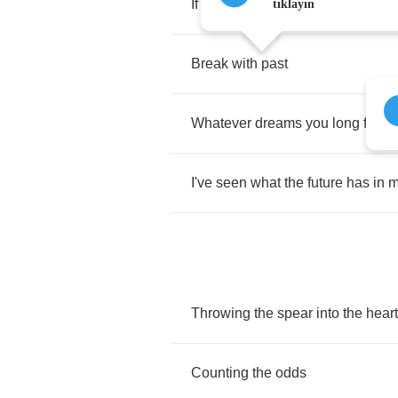
If
the
truth
was
re
-
writable
tıklayın
Break
with
past
Whatever
dreams
you
long
for
I've
seen
what
the
future
has
in
m
Throwing
the
spear
into
the
heart
Counting
the
odds