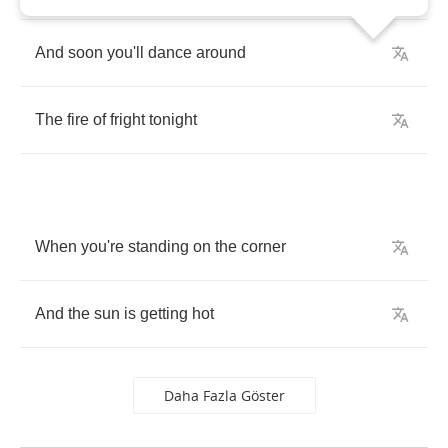
And
soon
you'll
dance
around
The
fire
of
fright
tonight
When
you're
standing
on
the
corner
And
the
sun
is
getting
hot
Daha Fazla Göster