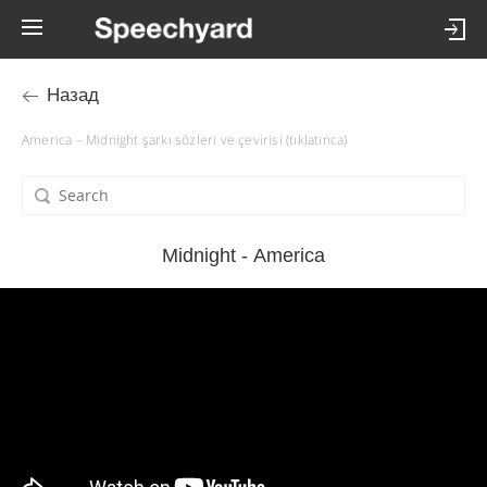
Назад
America – Midnight şarkı sözleri ve çevirisi (tıklatınca)
Midnight - America