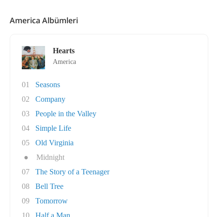
America Albümleri
Hearts
America
01
Seasons
02
Company
03
People in the Valley
04
Simple Life
05
Old Virginia
●
Midnight
07
The Story of a Teenager
08
Bell Tree
09
Tomorrow
10
Half a Man