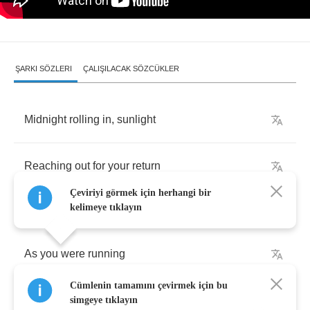
ŞARKI SÖZLERI
ÇALIŞILACAK SÖZCÜKLER
Midnight
rolling
in
,
sunlight
Reaching
out
for
your
return
Çeviriyi görmek için herhangi bir
kelimeye tıklayın
As
you
were
running
Cümlenin tamamını çevirmek için bu
Through
the
tunnel
of
life
simgeye tıklayın