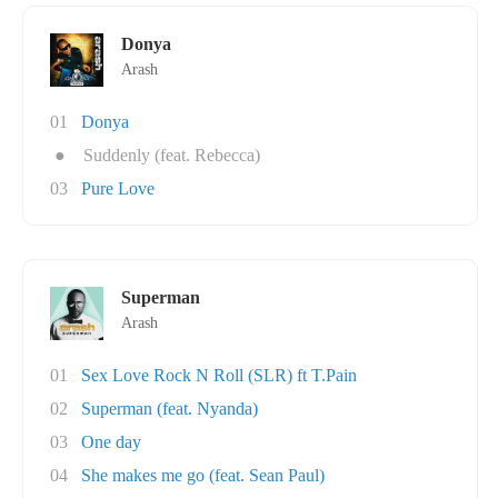
Donya
Arash
01
Donya
●
Suddenly (feat. Rebecca)
03
Pure Love
Superman
Arash
01
Sex Love Rock N Roll (SLR) ft T.Pain
02
Superman (feat. Nyanda)
03
One day
04
She makes me go (feat. Sean Paul)