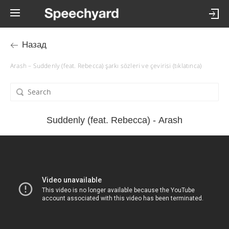
Назад
Arash – Suddenly (feat. Rebecca) şarkı sözleri ve çevirisi (tıklatınca)
Suddenly (feat. Rebecca) - Arash