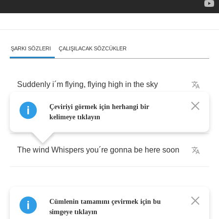
ŞARKI SÖZLERI
ÇALIŞILACAK SÖZCÜKLER
Suddenly
i
´
m
flying
,
flying
high
in
the
sky
Çeviriyi görmek için herhangi bir
I
can
feel
that
i
can
catch
the
moon
kelimeye tıklayın
The
wind
Whispers
you
´
re
gonna
be
here
soon
Cümlenin tamamını çevirmek için bu
???????????????????
simgeye tıklayın