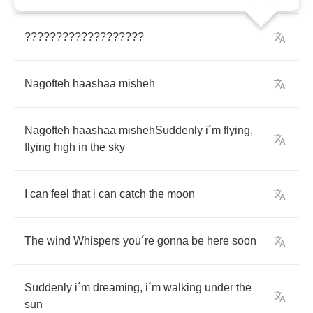
???????????????????
Nagofteh
haashaa
misheh
Nagofteh
haashaa
mishehSuddenly
i
´
m
flying
,
flying
high
in
the
sky
I
can
feel
that
i
can
catch
the
moon
The
wind
Whispers
you
´
re
gonna
be
here
soon
Suddenly
i
´
m
dreaming
,
i
´
m
walking
under
the
sun