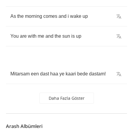
As
the
morning
comes
and
i
wake
up
You
are
with
me
and
the
sun
is
up
Mitarsam
een
dast
haa
ye
kaari
bede
dastam
!
Daha Fazla Göster
Arash Albümleri