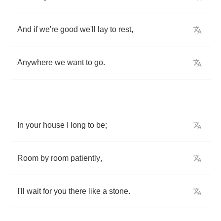
And
if
we're
good
we'll
lay
to
rest
,
Anywhere
we
want
to
go
.
In
your
house
I
long
to
be
;
Room
by
room
patiently
,
I'll
wait
for
you
there
like
a
stone
.