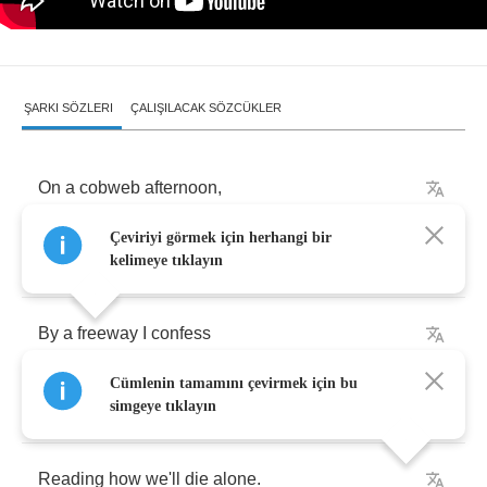
ŞARKI SÖZLERI
ÇALIŞILACAK SÖZCÜKLER
On
a
cobweb
afternoon
,
Çeviriyi görmek için herhangi bir
In
a
room
full
of
emptiness
kelimeye tıklayın
By
a
freeway
I
confess
Cümlenin tamamını çevirmek için bu
I
was
lost
in
the
pages
of
a
book
full
of
death
;
simgeye tıklayın
Reading
how
we'll
die
alone
.