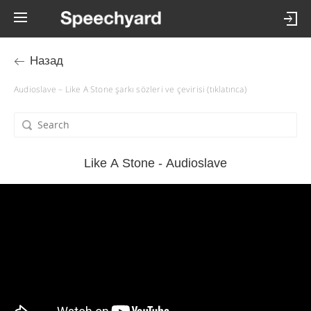
Назад
Audioslave – Like A Stone şarkı sözleri ve çevirisi (tıklatınca)
Like A Stone - Audioslave