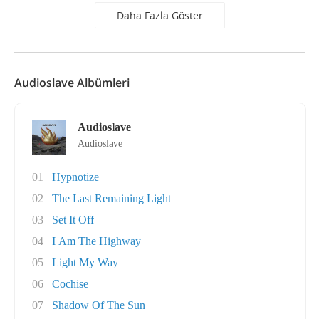
Daha Fazla Göster
Audioslave Albümleri
Audioslave
Audioslave
01
Hypnotize
02
The Last Remaining Light
03
Set It Off
04
I Am The Highway
05
Light My Way
06
Cochise
07
Shadow Of The Sun