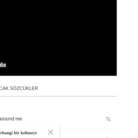
ACAK SÖZCÜKLER
around
me
erhangi bir kelimeye