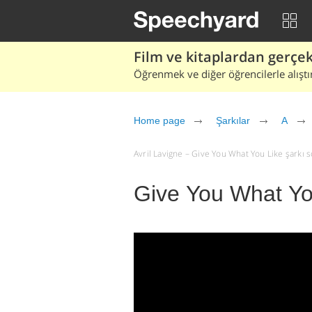
Film ve kitaplardan gerçek 
Öğrenmek ve diğer öğrencilerle alıştı
Home page
Şarkılar
A
Avril Lavigne – Give You What You Like şarkı söz
Give You What You