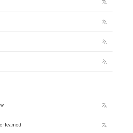
ow
er
learned