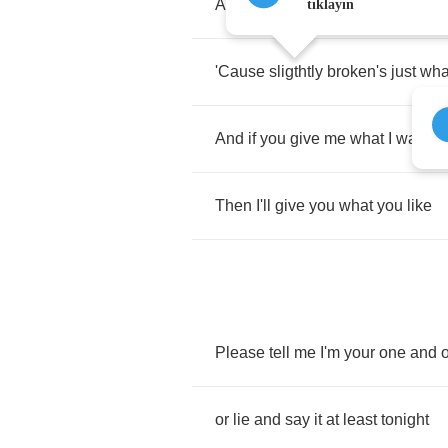
And
I'll
let
you
call
me
yours
toni
tıklayın
'Cause
sligthtly
broken's
just
wha
And
if
you
give
me
what
I
want
Then
I'll
give
you
what
you
like
Please
tell
me
I'm
your
one
and
or
lie
and
say
it
at
least
tonight