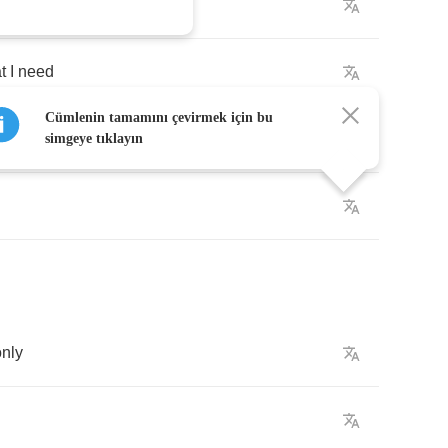
ght
t
I
need
Cümlenin tamamını çevirmek için bu
simgeye tıklayın
only