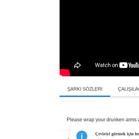
ŞARKI SÖZLERI
ÇALIŞIL
Please
wrap
your
drunken
arms
Çeviriyi görmek için h