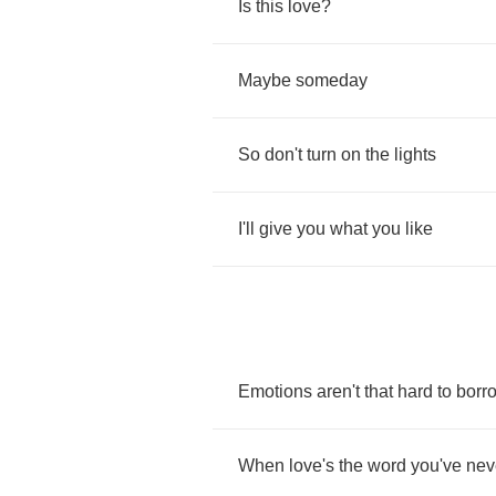
Is
this
love
?
Maybe
someday
So
don't
turn
on
the
lights
I'll
give
you
what
you
like
Emotions
aren't
that
hard
to
borr
When
love's
the
word
you've
nev