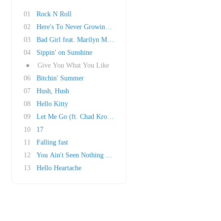
01
Rock N Roll
02
Here's To Never Growing Up
03
Bad Girl feat. Marilyn Manson
04
Sippin' on Sunshine
●
Give You What You Like
06
Bitchin' Summer
07
Hush, Hush
08
Hello Kitty
09
Let Me Go (ft. Chad Kroeger)
10
17
11
Falling fast
12
You Ain't Seen Nothing Yet
13
Hello Heartache