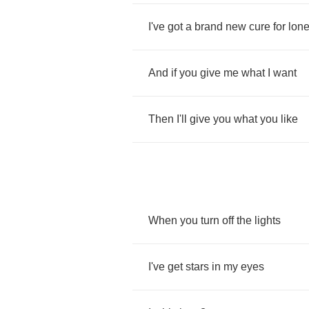
I've
got
a
brand
new
cure
for
lone
And
if
you
give
me
what
I
want
Then
I'll
give
you
what
you
like
When
you
turn
off
the
lights
I've
get
stars
in
my
eyes