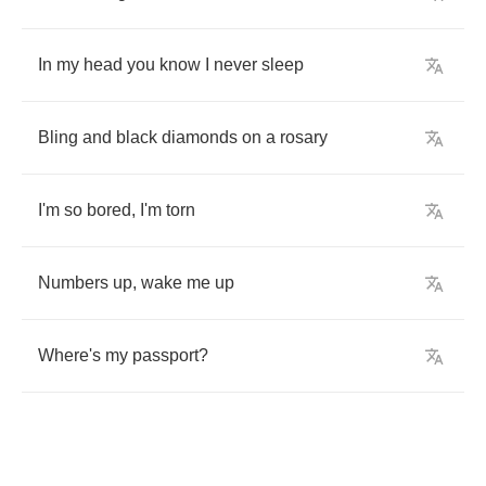
In
my
head
you
know
I
never
sleep
Bling
and
black
diamonds
on
a
rosary
I'm
so
bored
,
I'm
torn
Numbers
up
,
wake
me
up
Where's
my
passport
?