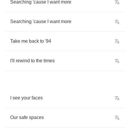
Searching
'cause
I
want
more
Searching
'cause
I
want
more
Take
me
back
to
'
94
I'll
rewind
to
the
times
I
see
your
faces
Our
safe
spaces