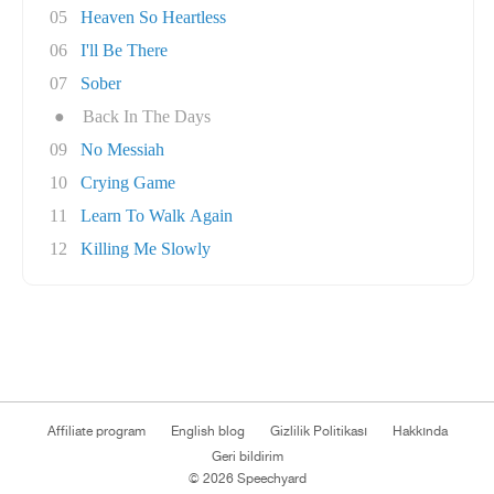
05
Heaven So Heartless
06
I'll Be There
07
Sober
●
Back In The Days
09
No Messiah
10
Crying Game
11
Learn To Walk Again
12
Killing Me Slowly
Affiliate program
English blog
Gizlilik Politikası
Hakkında
Geri bildirim
© 2026 Speechyard