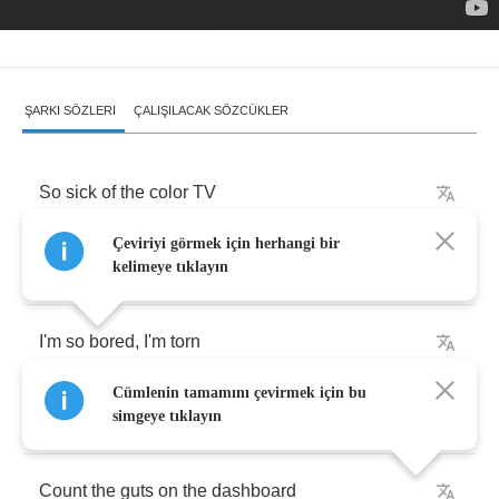
ŞARKI SÖZLERI
ÇALIŞILACAK SÖZCÜKLER
So
sick
of
the
color
TV
Çeviriyi görmek için herhangi bir
Leave
a
message
they
cound
never
find
me
kelimeye tıklayın
I'm
so
bored
,
I'm
torn
Cümlenin tamamını çevirmek için bu
Drive
away
simgeye tıklayın
Count
the
guts
on
the
dashboard