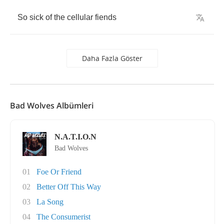
So
sick
of
the
cellular
fiends
Daha Fazla Göster
Bad Wolves Albümleri
N.A.T.I.O.N
Bad Wolves
01
Foe Or Friend
02
Better Off This Way
03
La Song
04
The Consumerist