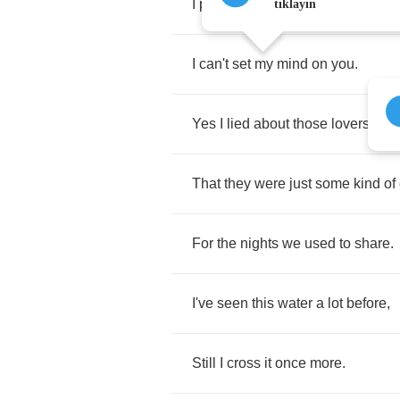
I
play
like
fashion
comes
and
go
tıklayın
I
can't
set
my
mind
on
you
.
Yes
I
lied
about
those
lovers
,
That
they
were
just
some
kind
of
For
the
nights
we
used
to
share
.
I've
seen
this
water
a
lot
before
,
Still
I
cross
it
once
more
.