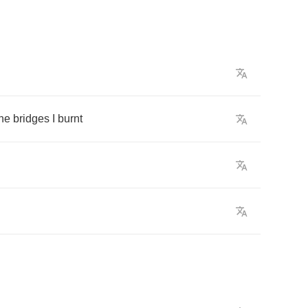
the
bridges
I
burnt