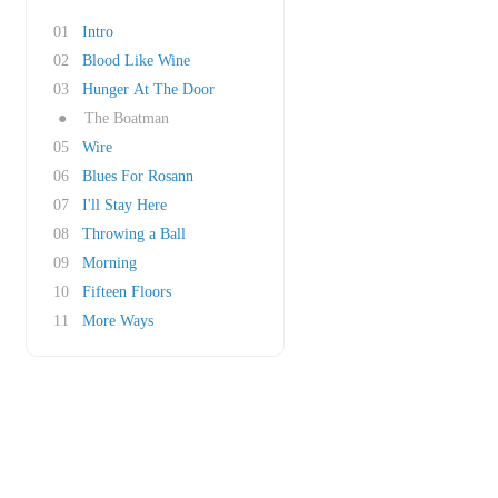
01
Intro
02
Blood Like Wine
03
Hunger At The Door
●
The Boatman
05
Wire
06
Blues For Rosann
07
I'll Stay Here
08
Throwing a Ball
09
Morning
10
Fifteen Floors
11
More Ways