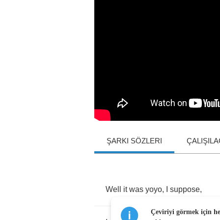
ŞARKI SÖZLERI
ÇALIŞIL
Well
it
was
yoyo
,
I
suppose
,
Çeviriyi görmek için h