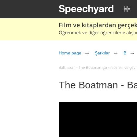
Film ve kitaplardan gerçek 
Öğrenmek ve diğer öğrencilerle alıştı
Home page
Şarkılar
B
Balthazar – The Boatman şarkı sözleri ve çeviri
The Boatman - Ba