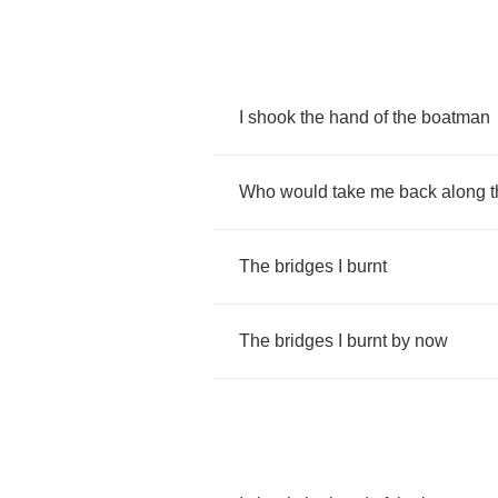
I
shook
the
hand
of
the
boatman
Who
would
take
me
back
along
The
bridges
I
burnt
The
bridges
I
burnt
by
now