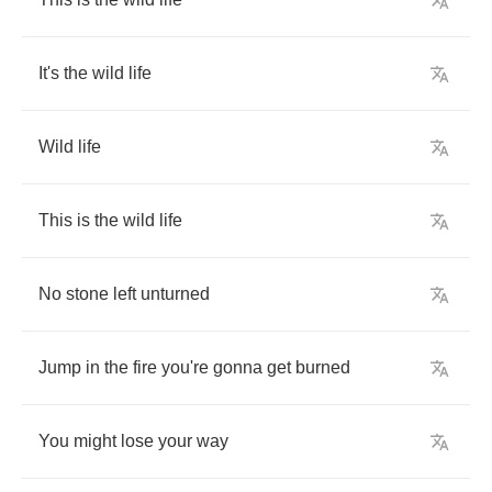
It's
the
wild
life
Wild
life
This
is
the
wild
life
No
stone
left
unturned
Jump
in
the
fire
you're
gonna
get
burned
You
might
lose
your
way