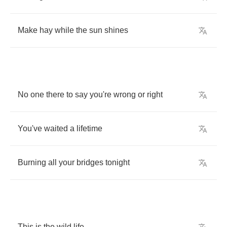
Make
hay
while
the
sun
shines
No
one
there
to
say
you're
wrong
or
right
You've
waited
a
lifetime
Burning
all
your
bridges
tonight
This
is
the
wild
life