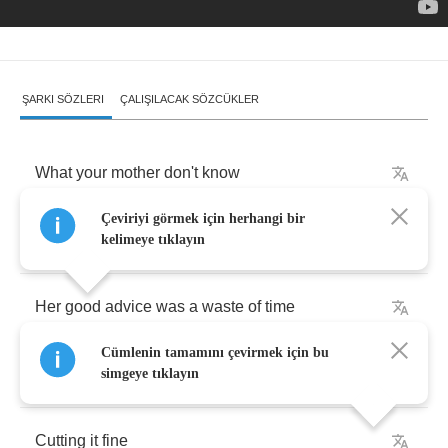
ŞARKI SÖZLERI
ÇALIŞILACAK SÖZCÜKLER
What
your
mother
don't
know
Çeviriyi görmek için herhangi bir
She
won't
mind
kelimeye tıklayın
Her
good
advice
was
a
waste
of
time
Cümlenin tamamını çevirmek için bu
You
wanna
live
fast
simgeye tıklayın
Cutting
it
fine