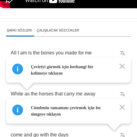
ŞARKI SÖZLERI
ÇALIŞILACAK SÖZCÜKLER
All
I
am
is
the
bones
you
made
for
me
Çeviriyi görmek için herhangi bir
So
garishly
clean
kelimeye tıklayın
White
as
the
horses
that
carry
me
away
Cümlenin tamamını çevirmek için bu
And
all
my
demons
,
you
said
,
simgeye tıklayın
come
and
go
with
the
days