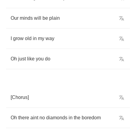
Our
minds
will
be
plain
I
grow
old
in
my
way
Oh
just
like
you
do
[
Chorus
]
Oh
there
aint
no
diamonds
in
the
boredom