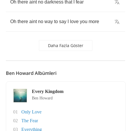
Oh
there
aint
no
darkness
that
I
fear
Oh
there
aint
no
way
to
say
I
love
you
more
Daha Fazla Göster
Ben Howard Albümleri
Every Kingdom
Ben Howard
01
Only Love
02
The Fear
03
Everything