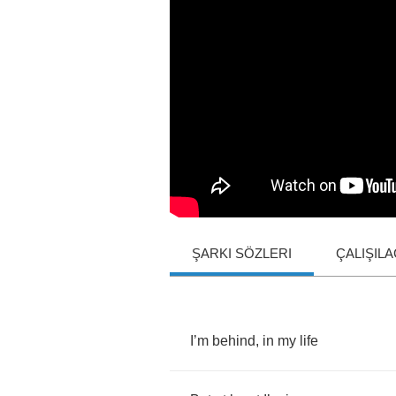
ŞARKI SÖZLERI
ÇALIŞIL
I
’
m
behind
,
in
my
life