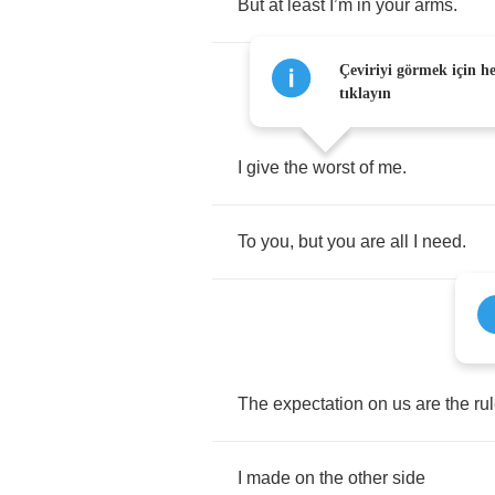
But
at
least
I
’
m
in
your
arms
.
Çeviriyi görmek için h
tıklayın
I
give
the
worst
of
me
.
To
you
,
but
you
are
all
I
need
.
The
expectation
on
us
are
the
ru
I
made
on
the
other
side