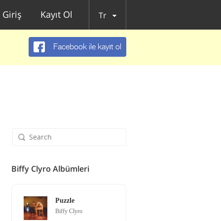
Giriş
Kayıt Ol
Tr
Facebook ile kayıt ol
Biffy Clyro Albümleri
Puzzle
Biffy Clyro