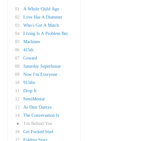
01
A Whole Child Ago
02
Love Has A Diameter
03
Who's Got A Match
04
Living Is A Problem Because Everything Dies
05
Machines
06
415th
07
Coward
08
Saturday Superhouse
09
Now I'm Everyone
10
915ths
11
Drop It
12
SemiMental
13
As Dust Dances
14
The Conversation Is
●
I'm Behind You
16
Get Fucked Stud
17
Folding Stars