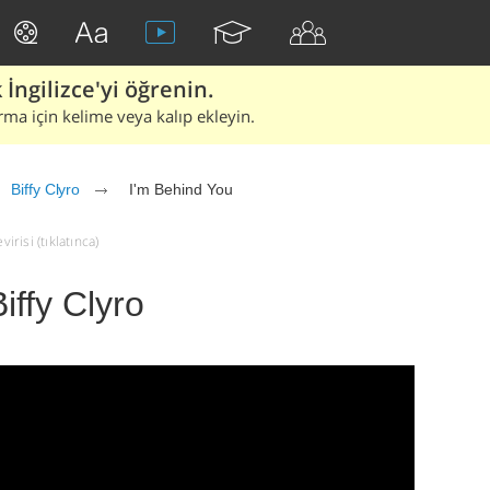
İngilizce'yi öğrenin.
rma için kelime veya kalıp ekleyin.
Biffy Clyro
I'm Behind You
irisi (tıklatınca)
iffy Clyro