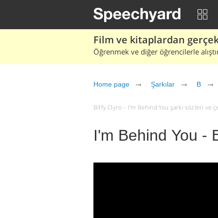
Film ve kitaplardan gerçek 
Öğrenmek ve diğer öğrencilerle alıştı
Home page
Şarkılar
B
Biffy Clyro – I'm Behind You şarkı sözleri ve çev
I'm Behind You - B