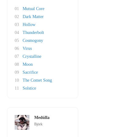
01
Mutual Core
02
Dark Matter
03
Hollow
04
Thunderbolt
05
Cosmogony
06
Virus
07
Crystalline
08
Moon
09
Sacrifice
10
The Comet Song
11
Solstice
Medúlla
Björk