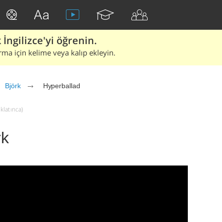
İngilizce'yi öğrenin.
rma için kelime veya kalıp ekleyin.
Björk
Hyperballad
klatınca)
rk