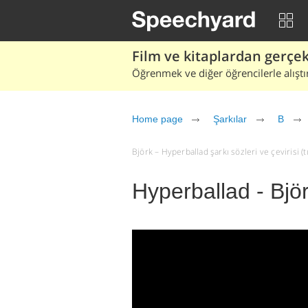
Film ve kitaplardan gerçek 
Öğrenmek ve diğer öğrencilerle alıştı
Home page
Şarkılar
B
Björk – Hyperballad şarkı sözleri ve çevirisi (tı
Hyperballad - Bjö