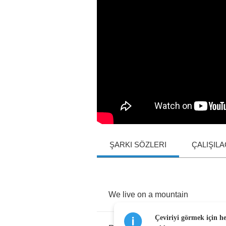
ŞARKI SÖZLERI
ÇALIŞIL
We
live
on
a
mountain
Çeviriyi görmek için h