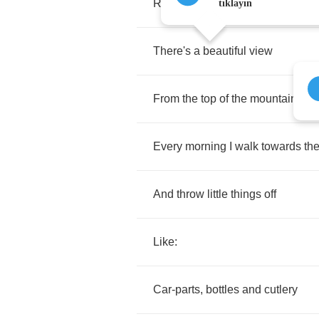
Right
at
the
top
tıklayın
There's
a
beautiful
view
From
the
top
of
the
mountain
Every
morning
I
walk
towards
th
And
throw
little
things
off
Like
:
Car
-
parts
,
bottles
and
cutlery