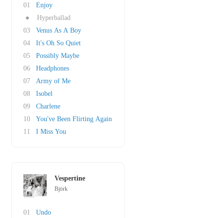
01
Enjoy
●
Hyperballad
03
Venus As A Boy
04
It's Oh So Quiet
05
Possibly Maybe
06
Headphones
07
Army of Me
08
Isobel
09
Charlene
10
You've Been Flirting Again
11
I Miss You
Vespertine
Björk
01
Undo