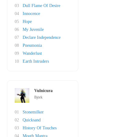
03
Dull Flame Of Desire
04
Innocence
05
Hope
06
My Juvenile
07
Declare Independence
08
Pneumonia
09
Wanderlust
10
Earth Intruders
Vulnicura
Björk
01
Stonemilker
02
Quicksand
03
History Of Touches
04
Mouth Mantra