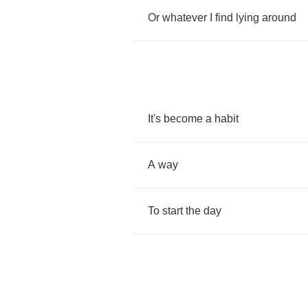
Or
whatever
I
find
lying
around
It's
become
a
habit
A
way
To
start
the
day