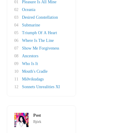
01
Pleasure Is All Mine
02
Oceania
03
Desired Constellation
04
Submarine
05
Triumph Of A Heart
06
Where Is The Line
07
Show Me Forgiveness
08
Ancestors
09
Who Is It
10
Mouth's Cradle
11
Miðvikudags
12
Sonnets Unrealities XI
Post
Björk