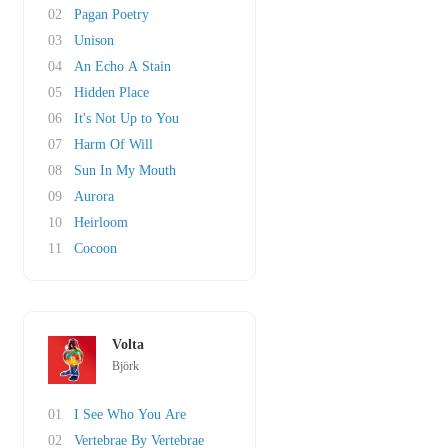
02
Pagan Poetry
03
Unison
04
An Echo A Stain
05
Hidden Place
06
It's Not Up to You
07
Harm Of Will
08
Sun In My Mouth
09
Aurora
10
Heirloom
11
Cocoon
Volta
Björk
01
I See Who You Are
02
Vertebrae By Vertebrae