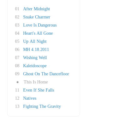
01
After Midnight
02
Snake Charmer
03
Love Is Dangerous
04
Heart's All Gone
05
Up All Night
06
MH 4.18.2011
07
Wishing Well
08
Kaleidoscope
09
Ghost On The Dancefloor
●
This Is Home
11
Even If She Falls
12
Natives
13
Fighting The Gravity