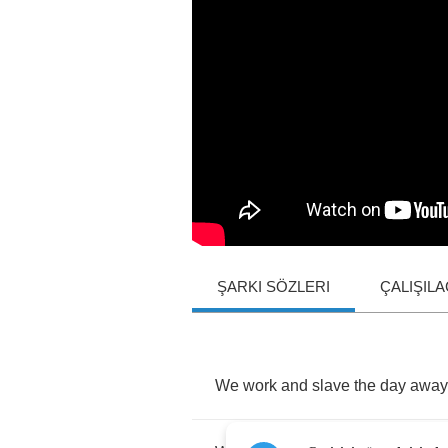
ŞARKI SÖZLERI
ÇALIŞIL
We
work
and
slave
the
day
away