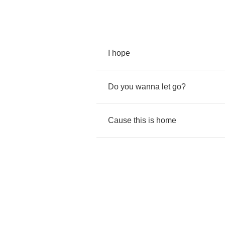
I
hope
Do
you
wanna
let
go
?
Cause
this
is
home