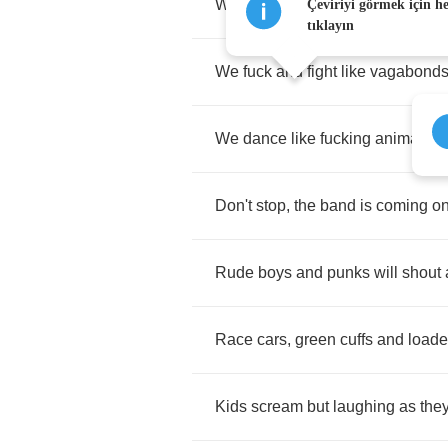
Well
raised
in
perfect
families
Çeviriyi görmek için h
tıklayın
We
fuck
and
fight
like
vagabond
We
dance
like
fucking
animals
Don't
stop
,
the
band
is
coming
o
Rude
boys
and
punks
will
shout
Race
cars
,
green
cuffs
and
load
Kids
scream
but
laughing
as
the