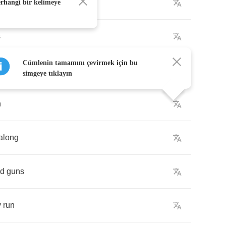
erhangi bir kelimeye
s
Cümlenin tamamını çevirmek için bu
simgeye tıklayın
n
along
ed
guns
y
run