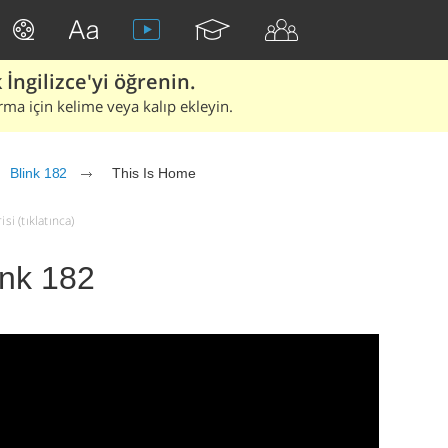
İngilizce'yi öğrenin.
rma için kelime veya kalıp ekleyin.
Blink 182
This Is Home
si (tıklatınca)
ink 182