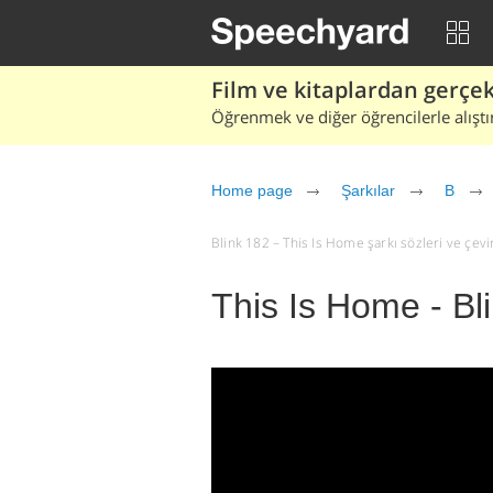
Film ve kitaplardan gerçek 
Öğrenmek ve diğer öğrencilerle alıştı
Home page
Şarkılar
B
Blink 182 – This Is Home şarkı sözleri ve çeviri
This Is Home - Bl