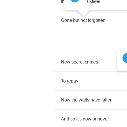
In
the
way
tıklayın
Gone
but
not
forgotten
New
secret
crimes
To
repay
Now
the
walls
have
fallen
And
so
it's
now
or
never