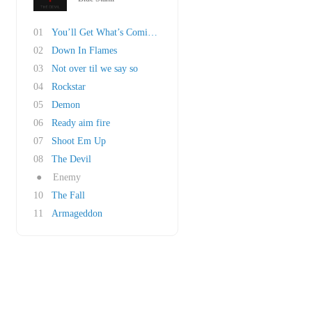
01
You’ll Get What’s Coming (feat. Mark Salomon)
02
Down In Flames
03
Not over til we say so
04
Rockstar
05
Demon
06
Ready aim fire
07
Shoot Em Up
08
The Devil
●
Enemy
10
The Fall
11
Armageddon