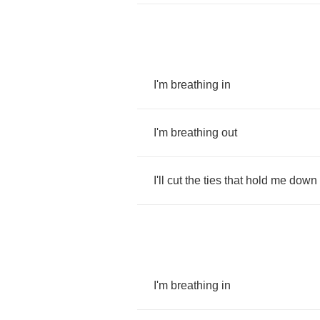
I'm
breathing
in
I'm
breathing
out
I'll
cut
the
ties
that
hold
me
down
I'm
breathing
in