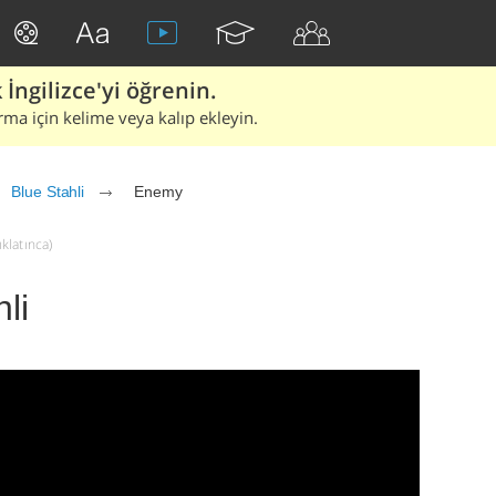
İngilizce'yi öğrenin.
rma için kelime veya kalıp ekleyin.
Blue Stahli
Enemy
ıklatınca)
li