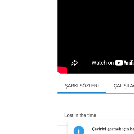
ŞARKI SÖZLERI
ÇALIŞIL
Lost
in
the
time
Çeviriyi görmek için h