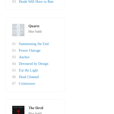
03
Death Will Have to Run
Quartz
Blue Stahli
01
Summoning the End
02
Power Outrage
03
Anchor
04
Devoured by Design
05
Eat the Light
06
Dead Channel
07
Crimewave
The Devil
Blue Stahli