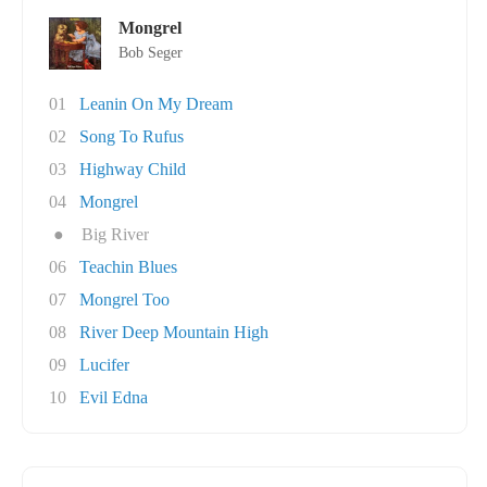
Mongrel
Bob Seger
01
Leanin On My Dream
02
Song To Rufus
03
Highway Child
04
Mongrel
●
Big River
06
Teachin Blues
07
Mongrel Too
08
River Deep Mountain High
09
Lucifer
10
Evil Edna