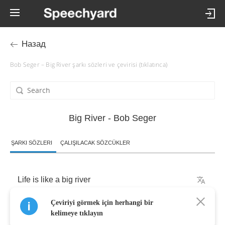
Назад
Bob Seger – Big River şarkı sözleri ve çevirisi (tıklatınca)
Big River - Bob Seger
ŞARKI SÖZLERI
ÇALIŞILACAK SÖZCÜKLER
Life
is
like
a
big
river
Çeviriyi görmek için herhangi bir
sinkin'
or
swim
,
depends
on
you
kelimeye tıklayın