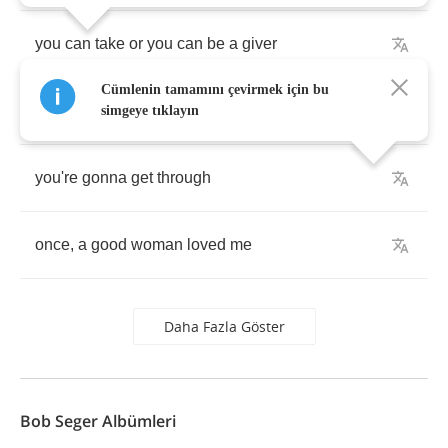
you
can
take
or
you
can
be
a
giver
Cümlenin tamamını çevirmek için bu
if
you
got
love
simgeye tıklayın
you're
gonna
get
through
once
,
a
good
woman
loved
me
Daha Fazla Göster
Bob Seger Albümleri