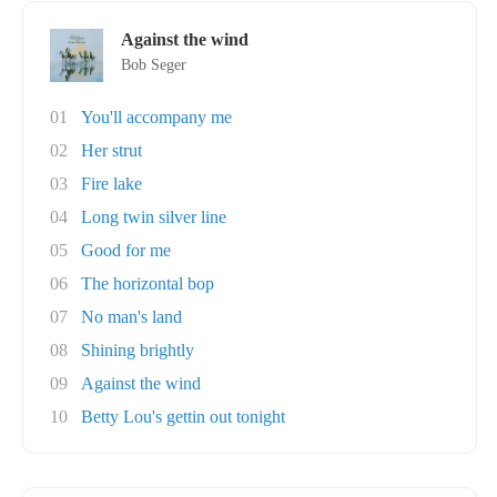
Against the wind
Bob Seger
01
You'll accompany me
02
Her strut
03
Fire lake
04
Long twin silver line
05
Good for me
06
The horizontal bop
07
No man's land
08
Shining brightly
09
Against the wind
10
Betty Lou's gettin out tonight