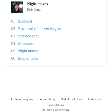
Night moves
Bob Seger
01
Sunburst
02
Rock and roll never forgets
03
Sunspot baby
04
Mainstreet
05
Night moves
06
Ship of fools
Affiliate program
English blog
Gizlilik Politikası
Hakkında
Geri bildirim
© 2026 Speechyard