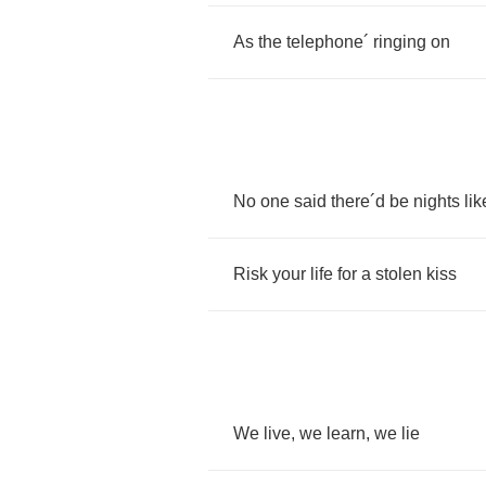
As
the
telephone
´
ringing
on
No
one
said
there
´
d
be
nights
lik
Risk
your
life
for
a
stolen
kiss
We
live
,
we
learn
,
we
lie