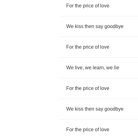
For
the
price
of
love
We
kiss
then
say
goodbye
For
the
price
of
love
We
live
,
we
learn
,
we
lie
For
the
price
of
love
We
kiss
then
say
goodbye
For
the
price
of
love