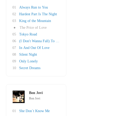
01
Always Run to You
02
Hardest Part Is The Night
03
King of the Mountain
●
The Price of Love
05
Tokyo Road
06
(I Don't Wanna Fall) To the Fire
07
In And Out Of Love
08
Silent Night
09
Only Lonely
10
Secret Dreams
Bon Jovi
Bon Jovi
01
She Don´t Know Me