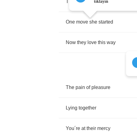
They
met
last
summer
tıklayın
One
move
she
started
Now
they
love
this
way
The
pain
of
pleasure
Lying
together
You
´
re
at
their
mercy