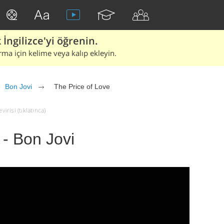
İngilizce'yi öğrenin.
rma için kelime veya kalıp ekleyin.
Bon Jovi
The Price of Love
irisi (tıklatınca)
 - Bon Jovi