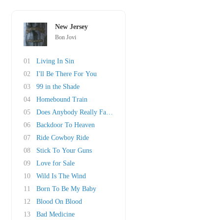
New Jersey
Bon Jovi
01
Living In Sin
02
I'll Be There For You
03
99 in the Shade
04
Homebound Train
05
Does Anybody Really Fall In Love Anymore
06
Backdoor To Heaven
07
Ride Cowboy Ride
08
Stick To Your Guns
09
Love for Sale
10
Wild Is The Wind
11
Born To Be My Baby
12
Blood On Blood
13
Bad Medicine