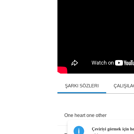
ŞARKI SÖZLERI
ÇALIŞIL
One
heart
one
other
Çeviriyi görmek için h