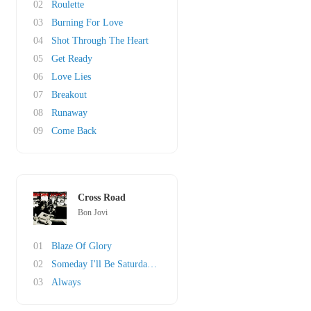
02
Roulette
03
Burning For Love
04
Shot Through The Heart
05
Get Ready
06
Love Lies
07
Breakout
08
Runaway
09
Come Back
Cross Road
Bon Jovi
01
Blaze Of Glory
02
Someday I'll Be Saturday Night
03
Always