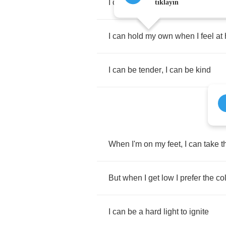
I
can
be
beautiful
,
I
can
be
right
tıklayın
I
can
hold
my
own
when
I
feel
at
I
can
be
tender
,
I
can
be
kind
When
I'm
on
my
feet
,
I
can
take
t
But
when
I
get
low
I
prefer
the
co
I
can
be
a
hard
light
to
ignite