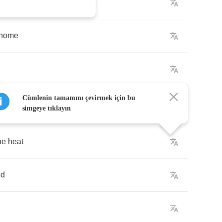
home
Cümlenin tamamını çevirmek için bu
simgeye tıklayın
he
heat
ld