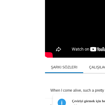
ŞARKI SÖZLERI
ÇALIŞIL
When
I
come
alive
,
such
a
pretty
Çeviriyi görmek için h