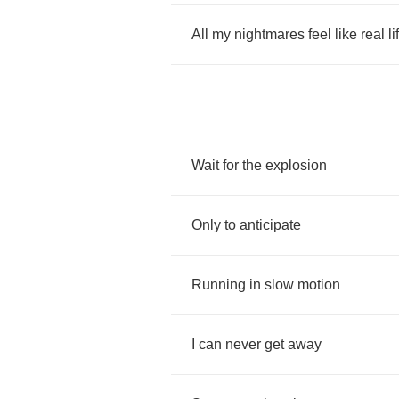
All
my
nightmares
feel
like
real
li
Wait
for
the
explosion
Only
to
anticipate
Running
in
slow
motion
I
can
never
get
away