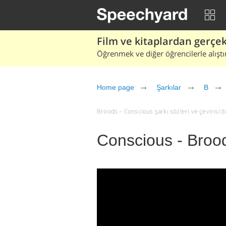
Film ve kitaplardan gerçek 
Öğrenmek ve diğer öğrencilerle alıştı
Home page
Şarkılar
B
Broods – Conscious şarkı sözleri ve çevirisi (tı
Conscious - Broo