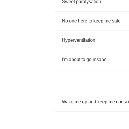
Sweet
paralysation
No
one
here
to
keep
me
safe
Hyperventilation
I'm
about
to
go
insane
Wake
me
up
and
keep
me
consc