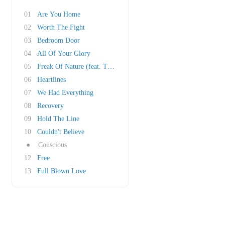
01
Are You Home
02
Worth The Fight
03
Bedroom Door
04
All Of Your Glory
05
Freak Of Nature (feat. Tove Lo)
06
Heartlines
07
We Had Everything
08
Recovery
09
Hold The Line
10
Couldn't Believe
●
Conscious
12
Free
13
Full Blown Love