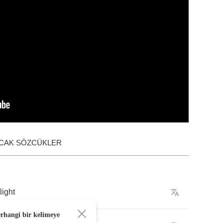
ACAK SÖZCÜKLER
light
erhangi bir kelimeye