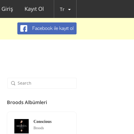
Giriş
Kayıt Ol
Tr
Facebook ile kayıt ol
Broods Albümleri
Conscious
Broods