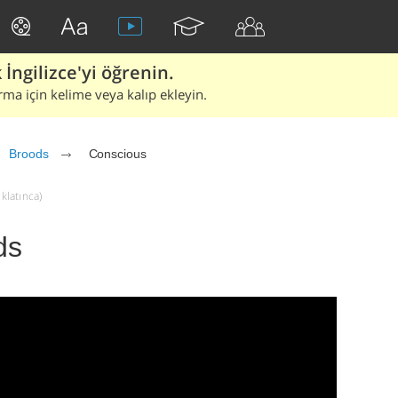
İngilizce'yi öğrenin.
rma için kelime veya kalıp ekleyin.
Broods
Conscious
klatınca)
ds