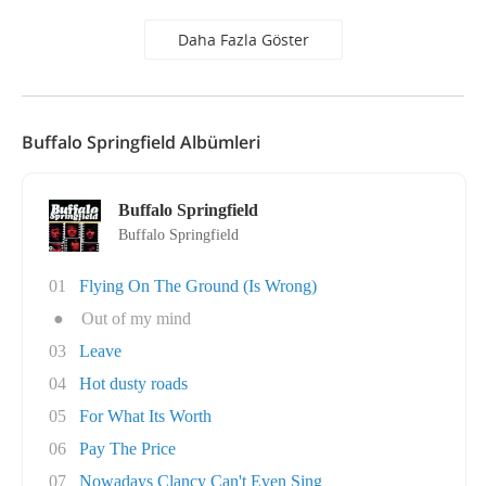
Daha Fazla Göster
Buffalo Springfield Albümleri
Buffalo Springfield
Buffalo Springfield
01
Flying On The Ground (Is Wrong)
●
Out of my mind
03
Leave
04
Hot dusty roads
05
For What Its Worth
06
Pay The Price
07
Nowadays Clancy Can't Even Sing