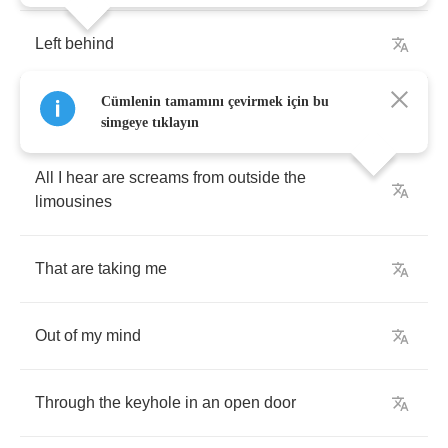
Left
behind
Cümlenin tamamını çevirmek için bu
By
myself
and
what
I'm
living
for
simgeye tıklayın
All
I
hear
are
screams
from
outside
the
limousines
That
are
taking
me
Out
of
my
mind
Through
the
keyhole
in
an
open
door