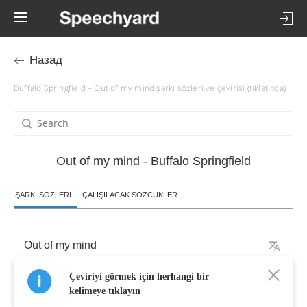
Назад
Buffalo Springfield – Out of my mind şarkı sözleri ve çevirisi (tıklatınca)
Out of my mind - Buffalo Springfield
ŞARKI SÖZLERI
ÇALIŞILACAK SÖZCÜKLER
Out
of
my
mind
Çeviriyi görmek için herhangi bir
And
I
just
can't
take
it
anymore
kelimeye tıklayın