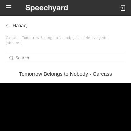
Назад
Carcass – Tomorrow Belongs to Nobody şarkı sözleri ve çevirisi
(tıklatınca)
Tomorrow Belongs to Nobody - Carcass