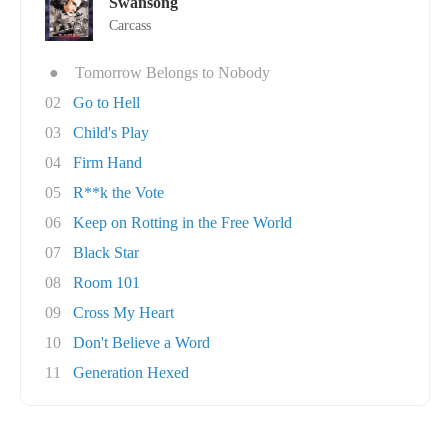
Swansong
Carcass
●
Tomorrow Belongs to Nobody
02
Go to Hell
03
Child's Play
04
Firm Hand
05
R**k the Vote
06
Keep on Rotting in the Free World
07
Black Star
08
Room 101
09
Cross My Heart
10
Don't Believe a Word
11
Generation Hexed