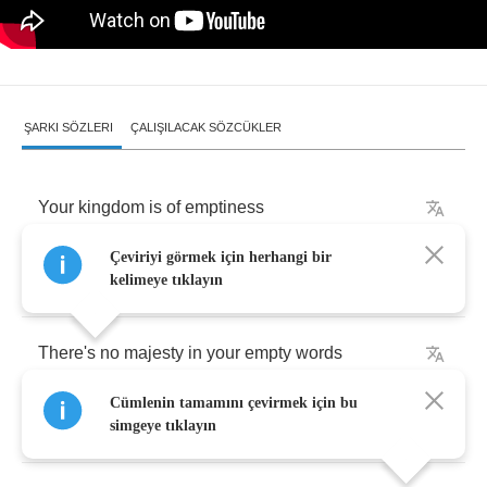
ŞARKI SÖZLERI
ÇALIŞILACAK SÖZCÜKLER
Your
kingdom
is
of
emptiness
Çeviriyi görmek için herhangi bir
Invisible
empire
of
illusion
kelimeye tıklayın
There's
no
majesty
in
your
empty
words
Cümlenin tamamını çevirmek için bu
Your
ideology
-
self
delusion
simgeye tıklayın