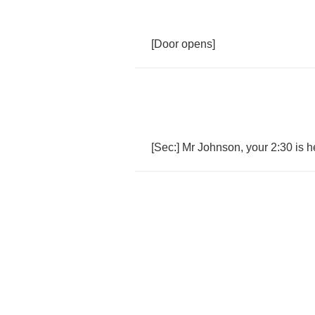
[
Door
opens
]
[
Sec
:]
Mr
Johnson
,
your
2:30
is
h