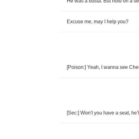
He
was
a
busta
.
But
hold
on
a
s
Excuse
me
,
may
I
help
you
?
[
Poison
:]
Yeah
,
I
wanna
see
Ches
[
Sec
:]
Won't
you
have
a
seat
,
he'l