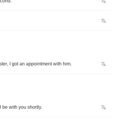
econd
.
ter
,
I
got
an
appointment
with
him
.
l
be
with
you
shortly
.