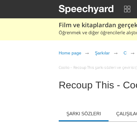
Film ve kitaplardan gerçek 
Öğrenmek ve diğer öğrencilerle alıştı
Home page
Şarkılar
C
Coolio – Recoup This şarkı sözleri ve çevirisi (t
Recoup This - Coo
ŞARKI SÖZLERI
ÇALIŞIL