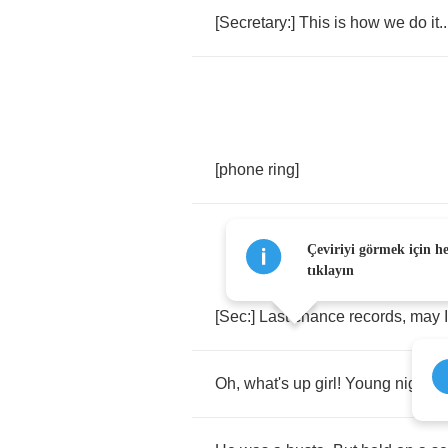
[
Secretary
:]
This
is
how
we
do
it
.
[
phone
ring
]
Çeviriyi görmek için h
tıklayın
[
Sec
:]
Last
chance
records
,
may
I
Oh
,
what's
up
girl
!
Young
nigga