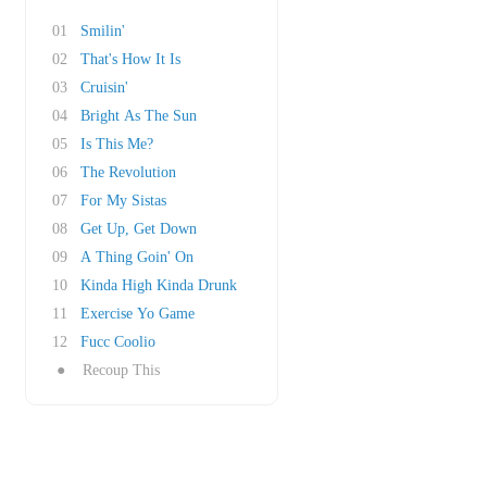
01
Smilin'
02
That's How It Is
03
Cruisin'
04
Bright As The Sun
05
Is This Me?
06
The Revolution
07
For My Sistas
08
Get Up, Get Down
09
A Thing Goin' On
10
Kinda High Kinda Drunk
11
Exercise Yo Game
12
Fucc Coolio
●
Recoup This