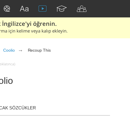
İngilizce'yi öğrenin.
rma için kelime veya kalıp ekleyin.
Coolio
Recoup This
ıklatınca)
lio
ACAK SÖZCÜKLER