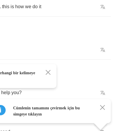
..
this
is
how
we
do
it
erhangi bir kelimeye
help
you
?
Cümlenin tamamını çevirmek için bu
came
over
last
night
,
and
guess
what
.
simgeye tıklayın