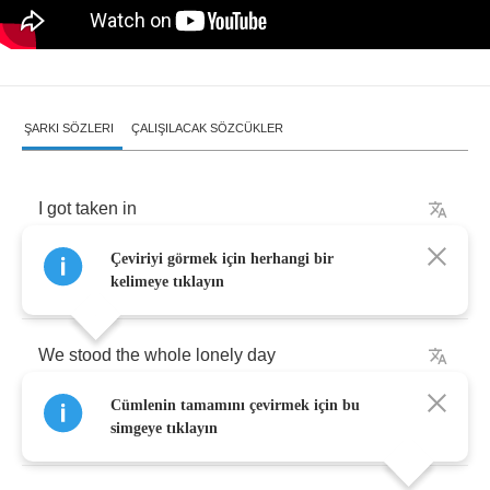
ŞARKI SÖZLERI
ÇALIŞILACAK SÖZCÜKLER
I
got
taken
in
Çeviriyi görmek için herhangi bir
We
feasted
on
olives
from
the
fridge
kelimeye tıklayın
We
stood
the
whole
lonely
day
Cümlenin tamamını çevirmek için bu
We
made
love
all
afternoon
simgeye tıklayın