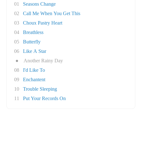
01
Seasons Change
02
Call Me When You Get This
03
Choux Pastry Heart
04
Breathless
05
Butterfly
06
Like A Star
●
Another Rainy Day
08
I'd Like To
09
Enchantent
10
Trouble Sleeping
11
Put Your Records On