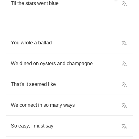
Til
the
stars
went
blue
You
wrote
a
ballad
We
dined
on
oysters
and
champagne
That's
it
seemed
like
We
connect
in
so
many
ways
So
easy
,
I
must
say