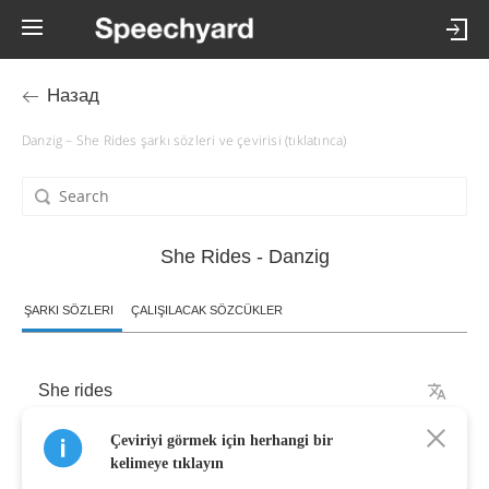
Назад
Danzig – She Rides şarkı sözleri ve çevirisi (tıklatınca)
She Rides - Danzig
ŞARKI SÖZLERI
ÇALIŞILACAK SÖZCÜKLER
She
rides
Çeviriyi görmek için herhangi bir
Let
loose
upon
the
world
kelimeye tıklayın