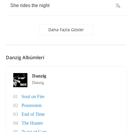
She
rides
the
night
Daha Fazla Göster
Danzig Albümleri
Danzig
Danzig
01
Soul on Fire
02
Possession
03
End of Time
04
The Hunter
05
Twist of Cain