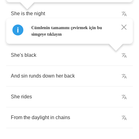
She
is
the
night
Cümlenin tamamını çevirmek için bu
And
my
loneliness
in
bondage
simgeye tıklayın
She's
black
And
sin
runds
down
her
back
She
rides
From
the
daylight
in
chains