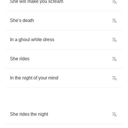
She
will
make
you
scream
She's
death
In
a
ghoul
white
dress
She
rides
In
the
night
of
your
mind
She
rides
the
night