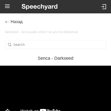
Назад
Darkseed – Senca şarkı sözleri ve çevirisi (tıklatınca)
Senca - Darkseed