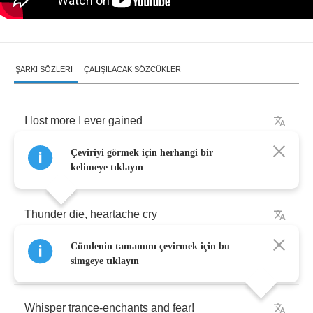
ŞARKI SÖZLERI
ÇALIŞILACAK SÖZCÜKLER
I
lost
more
I
ever
gained
Çeviriyi görmek için herhangi bir
far
away
,
far
away
...
kelimeye tıklayın
Thunder
die
,
heartache
cry
Cümlenin tamamını çevirmek için bu
Star
-
crossed
light
never
meant
far
,
far
away
...
simgeye tıklayın
Whisper
trance
-
enchants
and
fear
!