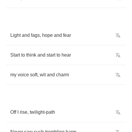
Light
and
fags
,
hope
and
fear
Start
to
think
and
start
to
hear
my
voice
soft
,
wit
and
charm
Off
I
rise
,
twilight
-
path
Never
saw
such
trembling
harm