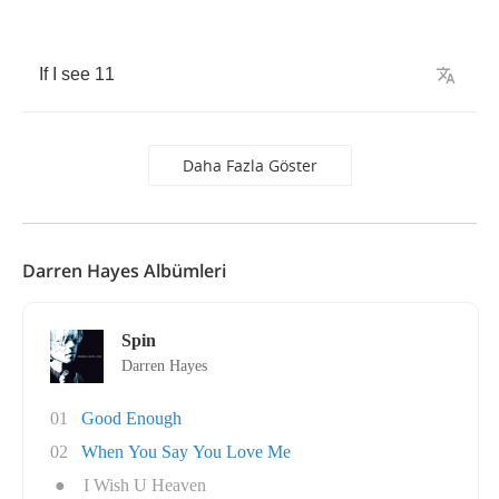
If
I
see
11
Daha Fazla Göster
Darren Hayes Albümleri
Spin
Darren Hayes
01
Good Enough
02
When You Say You Love Me
●
I Wish U Heaven