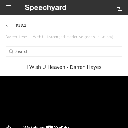
Назад
Darren Hayes – I Wish U Heaven şarkı sözleri ve çevirisi (tıklatınca)
I Wish U Heaven - Darren Hayes