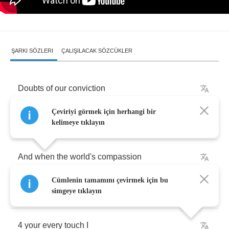
ŞARKI SÖZLERI
ÇALIŞILACAK SÖZCÜKLER
Doubts
of
our
conviction
Çeviriyi görmek için herhangi bir
Follow
where
we
go
kelimeye tıklayın
And
when
the
world's
compassion
Cümlenin tamamını çevirmek için bu
Ceases
still
I
know
simgeye tıklayın
4
your
every
touch
I