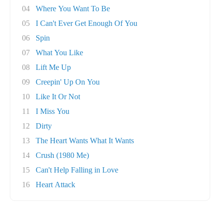
04
Where You Want To Be
05
I Can't Ever Get Enough Of You
06
Spin
07
What You Like
08
Lift Me Up
09
Creepin' Up On You
10
Like It Or Not
11
I Miss You
12
Dirty
13
The Heart Wants What It Wants
14
Crush (1980 Me)
15
Can't Help Falling in Love
16
Heart Attack