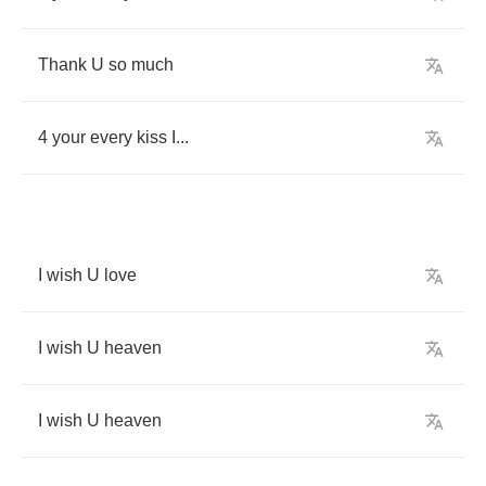
Thank
U
so
much
4
your
every
kiss
I
...
I
wish
U
love
I
wish
U
heaven
I
wish
U
heaven