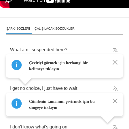
ŞARKI SÖZLERI
ÇALIŞILACAK SÖZCÜKLER
What
am
I
suspended
here
?
Çeviriyi görmek için herhangi bir
Should
I
kid
myself
that
I
have
no
fear
?
kelimeye tıklayın
I
get
no
choice
,
I
just
have
to
wait
Cümlenin tamamını çevirmek için bu
It
may
already
be
too
late
simgeye tıklayın
I
don't
know
what's
going
on