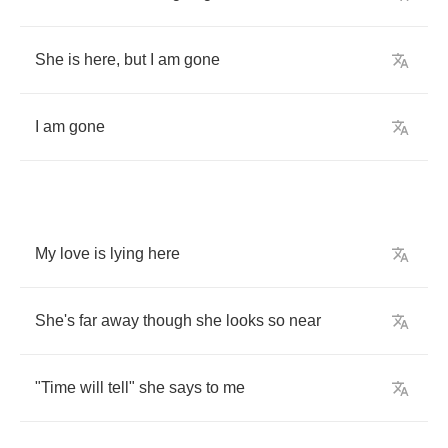
She
is
here
,
but
I
am
gone
I
am
gone
My
love
is
lying
here
She's
far
away
though
she
looks
so
near
"
Time
will
tell
"
she
says
to
me