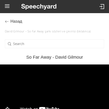
Назад
David Gilmour – So Far Away şarkı sözleri ve çevirisi (tıklatınca)
So Far Away - David Gilmour