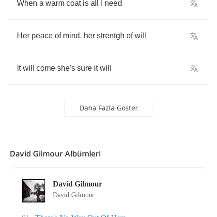
When
a
warm
coat
is
all
I
need
Her
peace
of
mind
,
her
strentgh
of
will
It
will
come
she's
sure
it
will
Daha Fazla Göster
David Gilmour Albümleri
David Gilmour
David Gilmour