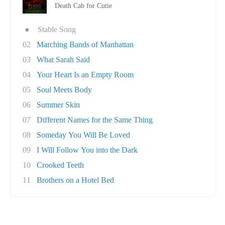
Death Cab for Cutie
●
Stable Song
02
Marching Bands of Manhattan
03
What Sarah Said
04
Your Heart Is an Empty Room
05
Soul Meets Body
06
Summer Skin
07
Different Names for the Same Thing
08
Someday You Will Be Loved
09
I Will Follow You into the Dark
10
Crooked Teeth
11
Brothers on a Hotel Bed