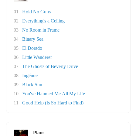
01
Hold No Guns
02
Everything's a Ceiling
03
No Room in Frame
04
Binary Sea
05
El Dorado
06
Little Wanderer
07
The Ghosts of Beverly Drive
08
Ingénue
09
Black Sun
10
You've Haunted Me All My Life
11
Good Help (Is So Hard to Find)
Plans