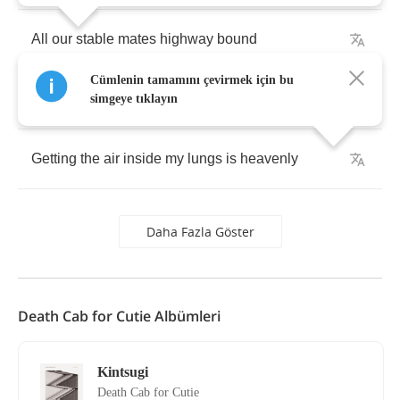
All
our
stable
mates
highway
bound
Cümlenin tamamını çevirmek için bu
Give
us
our
measly
sum
simgeye tıklayın
Getting
the
air
inside
my
lungs
is
heavenly
Daha Fazla Göster
Death Cab for Cutie Albümleri
Kintsugi
Death Cab for Cutie