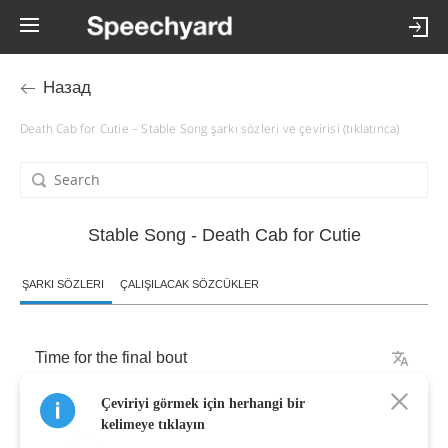
Назад
Death Cab for Cutie – Stable Song şarkı sözleri ve çevirisi (tıklatınca)
Stable Song - Death Cab for Cutie
ŞARKI SÖZLERI
ÇALIŞILACAK SÖZCÜKLER
Time
for
the
final
bout
Çeviriyi görmek için herhangi bir
Rows
of
deserted
houses
kelimeye tıklayın