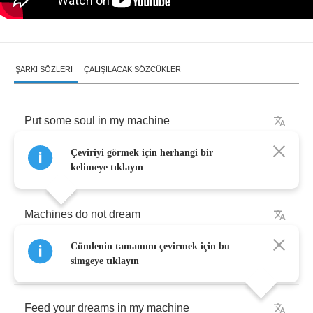
ŞARKI SÖZLERI
ÇALIŞILACAK SÖZCÜKLER
Put
some
soul
in
my
machine
Çeviriyi görmek için herhangi bir
Put
some
soul
in
my
machine
kelimeye tıklayın
Machines
do
not
dream
Cümlenin tamamını çevirmek için bu
Feed
your
dreams
in
my
machine
simgeye tıklayın
Feed
your
dreams
in
my
machine