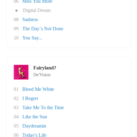
06
Miss You More
●
Digital Dream
08
Sadness
09
The Day´s Not Done
10
You Say...
Fairyland?
De/Vision
01
Bleed Me White
02
I Regret
03
Take Me To the Time
04
Like the Sun
05
Daydreamin
06
Today's Life