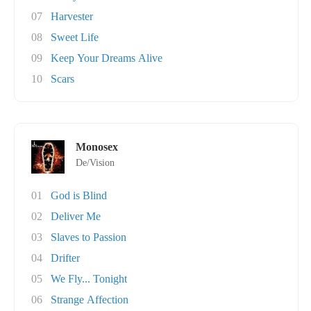
07
Harvester
08
Sweet Life
09
Keep Your Dreams Alive
10
Scars
Monosex
De/Vision
01
God is Blind
02
Deliver Me
03
Slaves to Passion
04
Drifter
05
We Fly... Tonight
06
Strange Affection