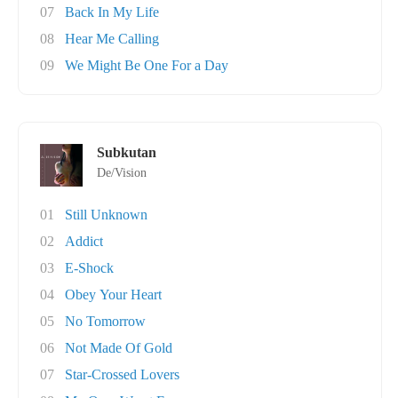
07
Back In My Life
08
Hear Me Calling
09
We Might Be One For a Day
Subkutan
De/Vision
01
Still Unknown
02
Addict
03
E-Shock
04
Obey Your Heart
05
No Tomorrow
06
Not Made Of Gold
07
Star-Crossed Lovers