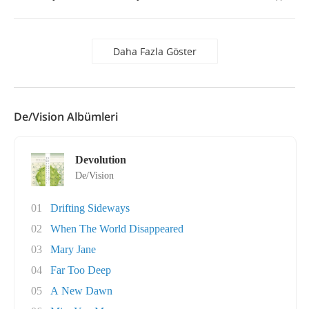
Daha Fazla Göster
De/Vision Albümleri
Devolution
De/Vision
01
Drifting Sideways
02
When The World Disappeared
03
Mary Jane
04
Far Too Deep
05
A New Dawn