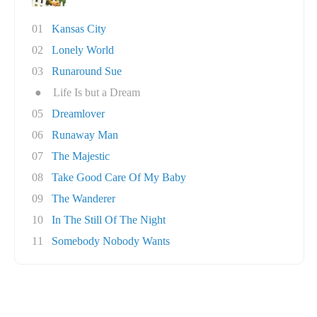
01
Kansas City
02
Lonely World
03
Runaround Sue
●
Life Is but a Dream
05
Dreamlover
06
Runaway Man
07
The Majestic
08
Take Good Care Of My Baby
09
The Wanderer
10
In The Still Of The Night
11
Somebody Nobody Wants