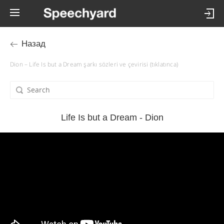
Назад
Dion – Life Is but a Dream şarkı sözleri ve çevirisi (tıklatınca)
Life Is but a Dream - Dion