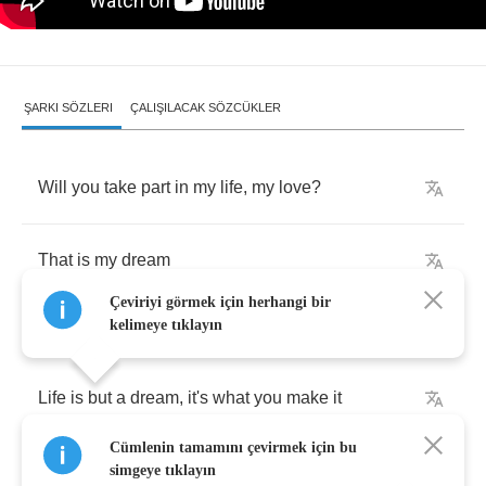
ŞARKI SÖZLERI
ÇALIŞILACAK SÖZCÜKLER
Will
you
take
part
in
my
life
,
my
love
?
That
is
my
dream
Çeviriyi görmek için herhangi bir
kelimeye tıklayın
Life
is
but
a
dream
,
it's
what
you
make
it
Cümlenin tamamını çevirmek için bu
Always
try
to
give
,
don't
ever
take
it
simgeye tıklayın