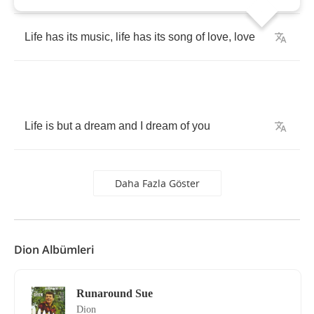
Life
has
its
music
,
life
has
its
song
of
love
,
love
Life
is
but
a
dream
and
I
dream
of
you
Daha Fazla Göster
Dion Albümleri
Runaround Sue
Dion