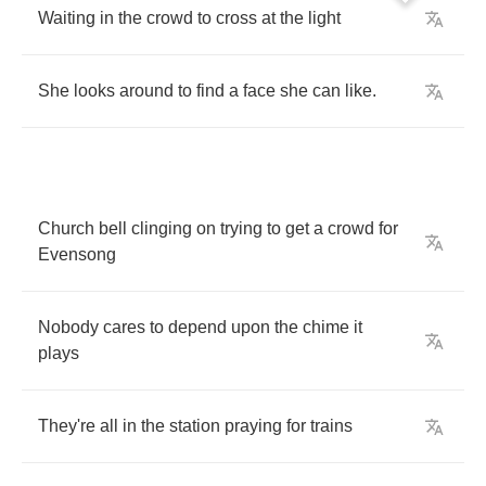
Waiting
in
the
crowd
to
cross
at
the
light
She
looks
around
to
find
a
face
she
can
like
.
Church
bell
clinging
on
trying
to
get
a
crowd
for
Evensong
Nobody
cares
to
depend
upon
the
chime
it
plays
They're
all
in
the
station
praying
for
trains