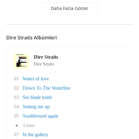
Daha Fazla Göster
Dire Straits Albümleri
Dire Straits
Dire Straits
01
Water of love
02
Down To The Waterline
03
Six blade knife
04
Setting me up
05
Southbound again
●
Lions
07
In the gallery