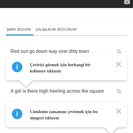
ŞARKI SÖZLERI
ÇALIŞILACAK SÖZCÜKLER
Red
sun
go
down
way
over
dirty
town
Çeviriyi görmek için herhangi bir
Starling
are
sweeping
around
crazy
shoals
kelimeye tıklayın
A
girl
is
there
high
heeling
across
the
square
Wind
blows
around
in
her
hair
and
the
flags
Cümlenin tamamını çevirmek için bu
upon
the
poles
simgeye tıklayın