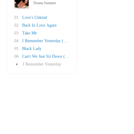
Donna Summer
01
Love's Unkind
02
Back In Love Again
03
Take Me
04
I Remember Yesterday (Reprise)
05
Black Lady
06
Can't We Just Sit Down (And Talk It Over)
●
I Remember Yesterday