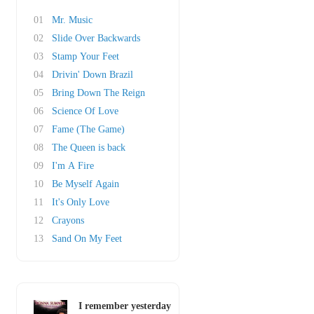
01
Mr. Music
02
Slide Over Backwards
03
Stamp Your Feet
04
Drivin' Down Brazil
05
Bring Down The Reign
06
Science Of Love
07
Fame (The Game)
08
The Queen is back
09
I'm A Fire
10
Be Myself Again
11
It's Only Love
12
Crayons
13
Sand On My Feet
I remember yesterday