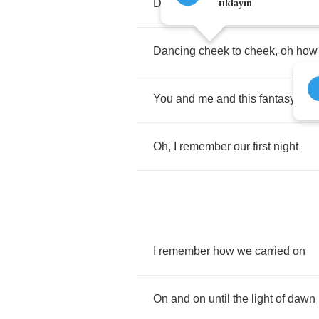
Dancing
to
the
sound
of
clarinets
tıklayın
Dancing
cheek
to
cheek
,
oh
how
You
and
me
and
this
fantasy
Oh
,
I
remember
our
first
night
I
remember
how
we
carried
on
On
and
on
until
the
light
of
dawn