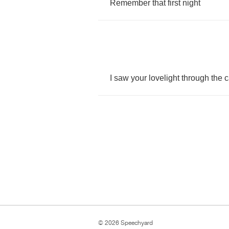
Remember
that
first
night
I
saw
your
lovelight
through
the
c
© 2026 Speechyard