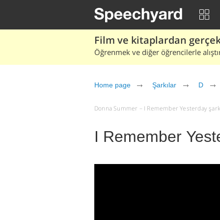
Film ve kitaplardan gerçek 
Öğrenmek ve diğer öğrencilerle alıştı
Home page
Şarkılar
D
Donna Summer – I Remember Yesterday şarkı sö
I Remember Yest