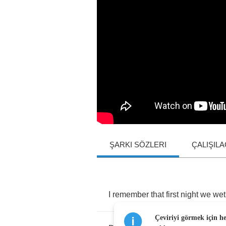
ŞARKI SÖZLERI
ÇALIŞIL
I
remember
that
first
night
we
wet
Çeviriyi görmek için h