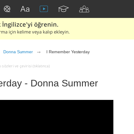
İngilizce'yi öğrenin.
rma için kelime veya kalıp ekleyin.
Donna Summer
I Remember Yesterday
zleri ve çevirisi (tıklatınca)
erday - Donna Summer