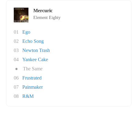
Mercuric
Element Eighty
01
Ego
02
Echo Song
03
Newton Trash
04
Yankee Cake
●
The Same
06
Frustrated
07
Painmaker
08
R&M