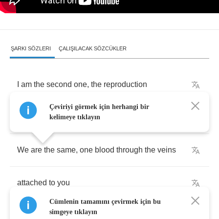
ŞARKI SÖZLERI
ÇALIŞILACAK SÖZCÜKLER
I
am
the
second
one
,
the
reproduction
Çeviriyi görmek için herhangi bir
I
am
born
form
you
kelimeye tıklayın
We
are
the
same
,
one
blood
through
the
veins
attached
to
you
Cümlenin tamamını çevirmek için bu
simgeye tıklayın