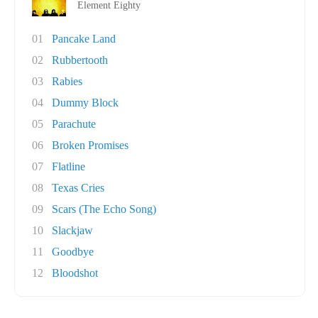
Element Eighty
01
Pancake Land
02
Rubbertooth
03
Rabies
04
Dummy Block
05
Parachute
06
Broken Promises
07
Flatline
08
Texas Cries
09
Scars (The Echo Song)
10
Slackjaw
11
Goodbye
12
Bloodshot