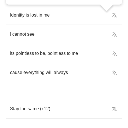
Identity
is
lost
in
me
I
cannot
see
Its
pointless
to
be
,
pointless
to
me
cause
everything
will
always
Stay
the
same
(
x
12)