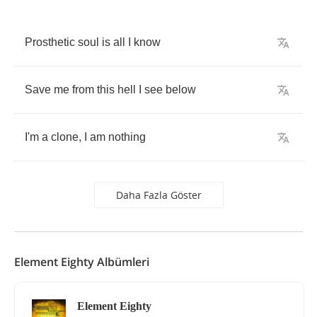
Prosthetic
soul
is
all
I
know
Save
me
from
this
hell
I
see
below
I'm
a
clone
,
I
am
nothing
Daha Fazla Göster
Element Eighty Albümleri
Element Eighty