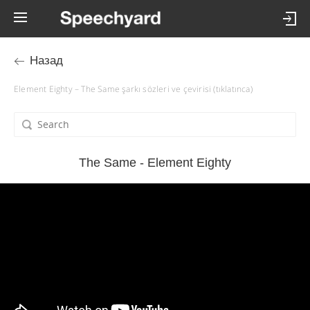
Назад
Element Eighty – The Same şarkı sözleri ve çevirisi (tıklatınca)
The Same - Element Eighty