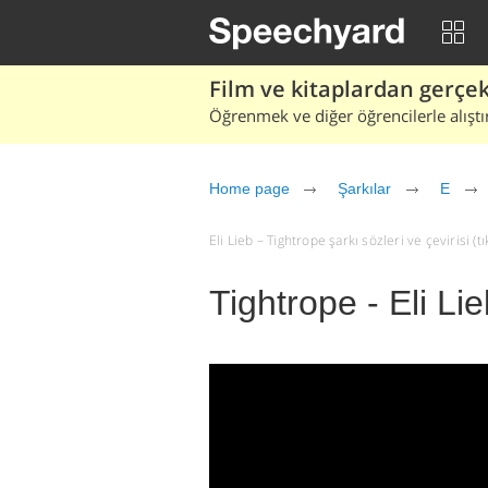
Film ve kitaplardan gerçek 
Öğrenmek ve diğer öğrencilerle alıştı
Home page
Şarkılar
E
Eli Lieb – Tightrope şarkı sözleri ve çevirisi (tı
Tightrope - Eli Li