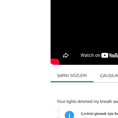
ŞARKI SÖZLERI
ÇALIŞIL
Your
lights
dimmed
my
breath
aw
Çeviriyi görmek için h