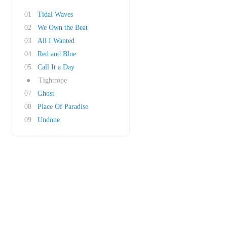
01
Tidal Waves
02
We Own the Beat
03
All I Wanted
04
Red and Blue
05
Call It a Day
●
Tightrope
07
Ghost
08
Place Of Paradise
09
Undone