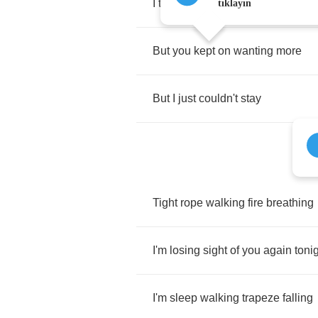
I
took
my
bow
and
left
the
stage
tıklayın
But
you
kept
on
wanting
more
But
I
just
couldn't
stay
Tight
rope
walking
fire
breathing
I'm
losing
sight
of
you
again
toni
I'm
sleep
walking
trapeze
falling