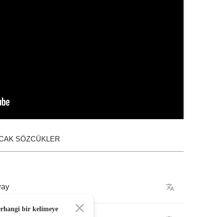
ACAK SÖZCÜKLER
ay
erhangi bir kelimeye