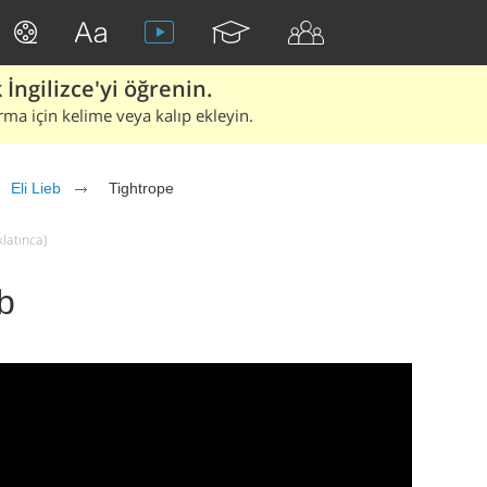
İngilizce'yi öğrenin.
rma için kelime veya kalıp ekleyin.
Eli Lieb
Tightrope
klatınca)
eb